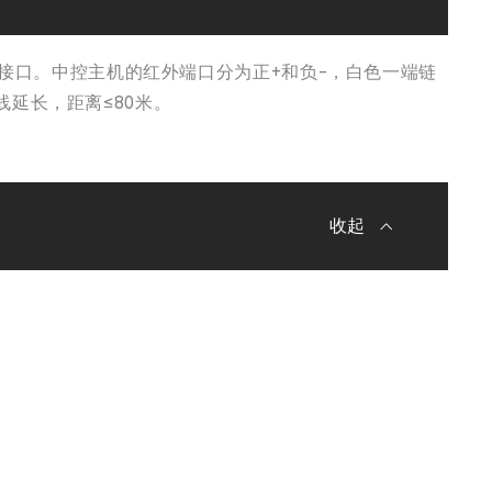
nix接口。中控主机的红外端口分为正+和负-，白色一端链
延长，距离≤80米。