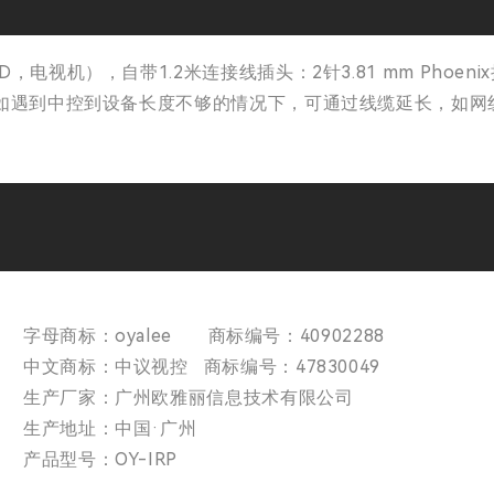
电视机），自带1.2米连接线插头：2针3.81 mm Phoe
如遇到中控到设备长度不够的情况下，可通过线缆延长，如网线
字母商标：oyalee 商标编号：40902288
中文商标：中议视控 商标编号：47830049
生产厂家：广州欧雅丽信息技术有限公司
生产地址：中国·广州
产品型号：OY-IRP