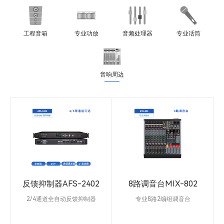
工程音箱
专业功放
音频处理器
专业话筒
音响周边
反馈抑制器AFS-2402
8路调音台MIX-802
2/4通道全自动反馈抑制器
专业8路2编组调音台
64/128超取样24-bitA/D和D/A转
专业8路调音台，采用超低噪声离
换，高解析度浮点数字信号处理器
散式麦克风前置放大器和+48V幻