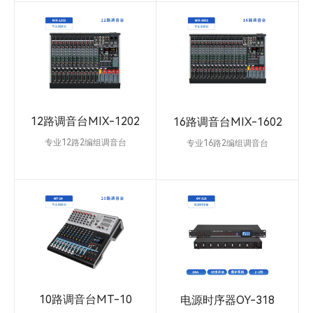
和声学自适应反馈（AFC）抑制算
象电源，功能强大齐全，音质动
法。每个声道12个频道反馈自动搜
听。提供6路Mic输入接口兼容
寻，智能处理，自动扫描啸叫点并
6/10/14路线路输入接口，1组立
抑制，每个滤波器均有单点、自动
体声输入。两编组辅助输出。提供
两种模式。提供USB通讯接口，连
3个AUX辅助输出。一组主通道输
接PC电脑软件调试。2路线路输
出、1路耳机监听输出。内置99种
入，2路话筒输入，2路线路输出，
24位DSP效果器。大屏播放器支持
2路话筒输出，2路背景音乐输入接
蓝牙、MP3、USB电脑录音、U盘
12路调音台MIX-1202
16路调音台MIX-1602
口。单机提供30组设备数据存储，
录音直录。
存储压缩，限幅，噪声门的参数，
专业12路2编组调音台
专业16路2编组调音台
关机后可保存关机前的啸叫抑制状
专业12路调音台，采用超低噪声离
专业16路调音台，采用超低噪声离
态
散式麦克风前置放大器和+48V幻
散式麦克风前置放大器和+48V幻
象电源，功能强大齐全，音质动
象电源，功能强大齐全，音质动
听。提供10路Mic输入接口兼容
听。提供14路Mic输入接口兼容
6/10/14路线路输入接口，1组立
6/10/14路线路输入接口，1组立
体声输入。两编组辅助输出。提供
体声输入。两编组辅助输出。提供
3个AUX辅助输出。一组主通道输
3个AUX辅助输出。一组主通道输
出、1路耳机监听输出。内置99种
出、1路耳机监听输出。内置99种
24位DSP效果器。大屏播放器支持
24位DSP效果器。大屏播放器支持
蓝牙、MP3、USB电脑录音、U盘
蓝牙、MP3、USB电脑录音、U盘
10路调音台MT-10
电源时序器OY-318
录音直录。
录音直录。