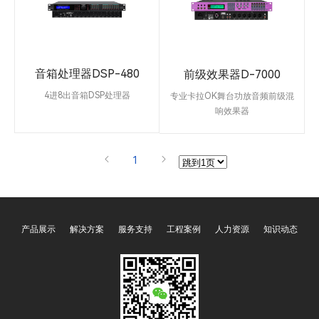
为通道打开，红光为通道关闭
为通道打开，红光为通道关闭
具备大屏显示，蓝牙播放，U盘播
有发光控制按键，具有RS232接
放，U盘录音。
口，支持中控系统控制。支持
TCP/UDP网络控制，内置2.4G
WIFI芯片，可支持用平板手机APP
等控制，支持智能APP定时。具有
音箱处理器DSP-480
前级效果器D-7000
过压、过流保护，确保过流、过压
时的设备安全。适用于：KTV，会
4进8出音箱DSP处理器
专业卡拉OK舞台功放音频前级混
议室，多功能厅，录音棚，影院，
DSP480使用了先进的DSP技术，
响效果器
智能家居公园设计。待机电源管
从24 bit，48kHz的delta—sigma
具有音箱处理器功能的卡拉OK效
理，等等，WIFI智能定时装置，彩
A/D转换器与128倍过采样。数字
果器，各部分功能可独立调节。采
屏显示，手机APP远程控制，8路
处理包括：增益、极性转换、参量
用24Bit数据总线和32Bit DSP。音
1
可控输出，一部手机，可以管理多
均衡器棚架滤波器、时间延时、分
乐设有7段参量均衡。音乐到主输
个设备。
频功能、压缩、限制和信号路由，
出高通滤波器：12dB/24dB(0Hz -
所有的处理都通过一对120MHz高
303Hz)。话筒设有15段参量均
性能DSP处理器。D/A转换器使用
衡。有麦克风压限功能。主输出设
产品展示
解决方案
服务支持
工程案例
人力资源
知识动态
24位delta—sigma 转换器与128
有5段参量均衡。有压缩限幅器。
倍过采样。所有输入和输出都是使
内有管理者模式与用户模式，用户
用防止射频干扰的平衡
模式在调整参数后不能存储。本机
设有全功能菜单，可通过强大的PC
电脑界面设置。