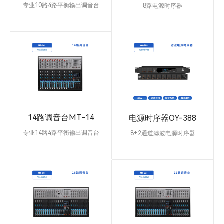
专业10路4路平衡输出调音台
8路电源时序器
专业10路专业调音台、超低噪音线
8路电源时序控制，每路延时2-3
路设计，离散式麦克风前置放大
秒。每路输出采用万能插座
器，192kHz的数模/模数转换，提
AC220V，适用各种类型插头。单
供出色的音频性能，动态余量大。
路容量13A，整机容量30A 。采用
40bit浮点信号处理，开放式的体
大屏幕电流电压一体化数字表头。
系结构兼容96kHz的采样率，内置
面板具有开关控制。
99种DSP数字效果和MP3播放器
(内设蓝牙，声卡，录音）（三合
一）数字混响效果，延时可自定
义。6路多功能带断点卡侬输入，
14路调音台MT-14
电源时序器OY-388
双立体声输入带6.35插口和莲花插
口.MP3转换播放通道。真平衡主
专业14路4路平衡输出调音台
8+2通道滤波电源时序器
声输出，4路真平衡编组输出，
专业14路专业调音台、超低噪音线
可控制电源:8路。直通输出：2
AUX1/AUX2/AUX3独立输出并带
路设计，离散式麦克风前置放大
路，每路延时1秒。每路输出采用
FX效果发送输出，4路AUX辅助输
器，192kHz的数模/模数转换，提
万能插座AC220V，适用各种类型
出，1路返回输入（RETURN) 。
供出色的音频性能，动态余量大。
插头。单路容量13A，总功率
每分路单独立双色静音开关。蓝光
40bit浮点信号处理，开放式的体
8000W 每路单独滤波 。面板具有
为通道打开，红光为通道关闭
系结构兼容96kHz的采样率，内置
开关控制，带交流电压显示屏，显
99种DSP数字效果和MP3播放器
示当前使用电压数值，通道指示
(内设蓝牙，声卡，录音）（三合
灯。每路独立净化专用EMI滤波