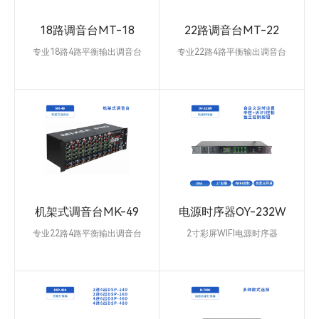
一）数字混响效果，延时可自定
器，消除系统间特别是灯光系统的
义。10路多功能带断点卡侬输入，
电磁干扰,保证系统工作稳定，对
18路调音台MT-18
22路调音台MT-22
双立体声输入带6.35插口和莲花插
于音频系统提高音质也有明显作
口.MP3转换播放通道。真平衡主
用。
专业18路4路平衡输出调音台
专业22路4路平衡输出调音台
声输出，4路真平衡编组输出，
专业18路专业调音台、超低噪音线
专业22路专业调音台、超低噪音线
AUX1/AUX2/AUX3独立输出并带
路设计，离散式麦克风前置放大
路设计，离散式麦克风前置放大
FX效果发送输出，4路AUX辅助输
器，192kHz的数模/模数转换，提
器，192kHz的数模/模数转换，提
出，1路返回输入（RETURN) 。
供出色的音频性能，动态余量大。
供出色的音频性能，动态余量大。
每分路单独立双色静音开关。蓝光
40bit浮点信号处理，开放式的体
40bit浮点信号处理，开放式的体
为通道打开，红光为通道关闭
系结构兼容96kHz的采样率，内置
系结构兼容96kHz的采样率，内置
99种DSP数字效果和MP3播放器
99种DSP数字效果和MP3播放器
(内设蓝牙，声卡，录音）（三合
(内设蓝牙，声卡，录音）（三合
一）数字混响效果，延时可自定
一）数字混响效果，延时可自定
义。14路多功能带断点卡侬输入，
义。18路多功能带断点卡侬输入，
机架式调音台MK-49
电源时序器OY-232W
双立体声输入带6.35插口和莲花插
双立体声输入带6.35插口和莲花插
口.MP3转换播放通道。真平衡主
口.MP3转换播放通道。真平衡主声
专业22路4路平衡输出调音台
2寸彩屏WIFI电源时序器
声输出，4路真平衡编组输出，
输出，4路真平衡编组输出，
采用超低噪声离散式麦克风前置放
2寸彩色显示屏，实时显示当前电
AUX1/AUX2/AUX3独立输出并带
AUX1/AUX2/AUX3独立输出并带
大器和+48V幻象电源，功能强大
压、日期时间,通道开关状态。定
FX效果发送输出，4路AUX辅助输
FX效果发送输出，4路AUX辅助输
齐全，音质动听。7路MIC通道输
时开关机功能，内置时钟芯片，可
出，1路返回输入（RETURN) 。
出，1路返回输入（RETURN) 。
入，1组立体声输入，1组立体声输
根据日期时间设定,无需人为操
每分路单独立双色静音开关。蓝光
每分路单独立双色静音开关。蓝光
出。内置99种24位DSP效果器。
作，让设备管更简单。每个通道带