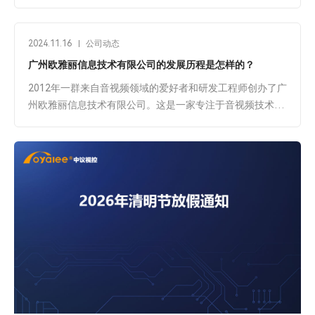
高效协同，从分布式坐席的流畅交互到高清画面的无缝呈
现，每一个环节都容不得丝毫差错。广州欧雅丽作为深耕音
视频领域十余年的技术型企业，始终以“品质为先、稳定为
2024.11.16
公司动态
核”，其中控主机、4K无缝混合矩阵切换器、数字会议系
广州欧雅丽信息技术有限公司的发展历程是怎样的？
统、分布式坐席节点、音视频处理器五大核心产品，均通过
32项严苛测试，以极致品控筑牢产品根基···
2012年一群来自音视频领域的爱好者和研发工程师创办了广
州欧雅丽信息技术有限公司。这是一家专注于音视频技术的
企业，成立之初便致力于音视频和现代化电子产品的研发和
生产。公司的产品和解决方案在业内获得了多个奖项，如十
佳中控品牌、优秀矩阵切换器品牌、卓越分布式节点品牌、
十佳会议系统等，品牌影响力不断提升