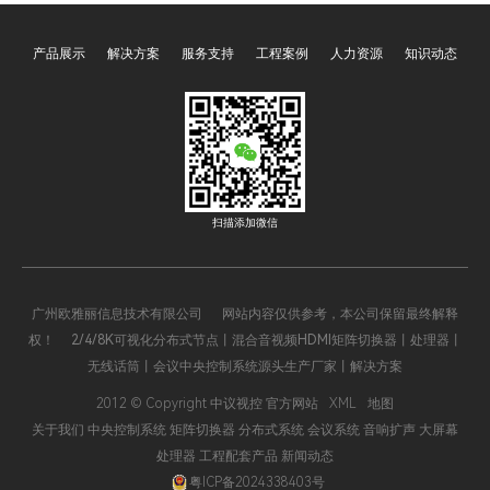
断的强化国产化产品的建
在假期后是很常见的。中议
设，凝聚中国力量，推动企
视控作为一家集音视频系统
产品展示
解决方案
服务支持
工程案例
人力资源
知识动态
业的高质量发展。品牌的含
的研发，生产，销售为一体
义，引领全体员工坚定使
的工厂。为大家介绍这种原
命，为实现企业目标而在不
因。
停的奋斗着。
扫描添加微信
广州欧雅丽信息技术有限公司 网站内容仅供参考，本公司保留最终解释
权！ 2/4/8K可视化分布式节点丨混合音视频HDMI矩阵切换器丨处理器丨
无线话筒丨会议中央控制系统源头生产厂家丨解决方案
2012 © Copyright 中议视控 官方网站
XML
地图
关于我们
中央控制系统
矩阵切换器
分布式系统
会议系统
音响扩声
大屏幕
处理器
工程配套产品
新闻动态
粤ICP备2024338403号