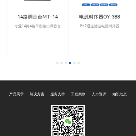
14路调音台MT-14
电源时序器OY-388
专业14路4路平衡输出调音台
8+2通道滤波电源时序器
3
专业14路专业调音台、超低噪音线
可控制电源:8路。直通输出：2
路设计，离散式麦克风前置放大
路，每路延时1秒。每路输出采用
单
器，192kHz的数模/模数转换，提
万能插座AC220V，适用各种类型
用
供出色的音频性能，动态余量大。
插头。单路容量13A，总功率
。
40bit浮点信号处理，开放式的体
8000W 每路单独滤波 。面板具有
系结构兼容96kHz的采样率，内置
开关控制，带交流电压显示屏，显
99种DSP数字效果和MP3播放器
示当前使用电压数值，通道指示
(内设蓝牙，声卡，录音）（三合
灯。每路独立净化专用EMI滤波
一）数字混响效果，延时可自定
器，消除系统间特别是灯光系统的
义。10路多功能带断点卡侬输入，
电磁干扰,保证系统工作稳定，对
双立体声输入带6.35插口和莲花插
于音频系统提高音质也有明显作
口.MP3转换播放通道。真平衡主声
用。
输出，4路真平衡编组输出，
产品展示
解决方案
服务支持
工程案例
人力资源
知识动态
AUX1/AUX2/AUX3独立输出并带
FX效果发送输出，4路AUX辅助输
出，1路返回输入（RETURN) 。
每分路单独立双色静音开关。蓝光
为通道打开，红光为通道关闭