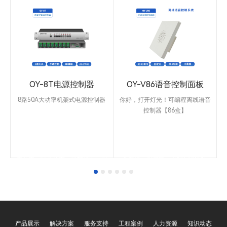
放
OY-8T电源控制器
OY-V86语音控制面板
8路50A大功率机架式电源控制器
你好，打开灯光！可编程离线语音
图
控制器【86盒】
OY-8T采用1U机架式设计，大功
特点：标准的86盒面板设计，采用
率8路继电器模块【3P接口：常
纯离线解决方案，无需联网使用。
放
开，公共端，常关】，每路50A继
唤醒词支持自定义，支持多个唤醒
，
电模块，每路负载8000W。用于
词。所有命令和数据可以自由编
控制投影幕的升降，窗帘开关，电
辑。采用RS485链接，最远2000
源开关，灯光开关，设备供电，电
米通讯。波特率：9600【4800-
音
脑开关机等。支持常开，常关，单
115200可设置】内置64M Flash存
路开，单路关，时序开，时序关
储器，支持高达上万条语音识别数
【0.5秒-1秒-2秒】。具有过压、
据。非常适用于多功能厅会议室，
过流保护，确保过流、过压时的设
展厅，博物馆等场所使用。
、
备安全保护。RS232/485/OY-
原理接入集中控制系统中，此时我
NET控制，采用ID级联设计，每台
们操作员对系统说：【启动系统，
播
设备支持设置ID1至255，可最多
关闭系统，打开灯光，关闭灯光 等
255台级联，选配TCP网口。
等】，语音系统会识别代码，然后
设
产品展示
解决方案
服务支持
工程案例
人力资源
知识动态
转换成特定的数据如：ON 01