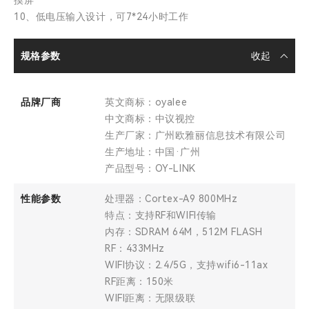
摸屏
10、低电压输入设计，可7*24小时工作
规格参数
品牌厂商
英文商标：oyalee
中文商标：中议视控
生产厂家：广州欧雅丽信息技术有限公司
生产地址：中国·广州
产品型号：OY-LINK
性能参数
处理器：Cortex-A9 800MHz
特点：支持RF和WIFI传输
内存：SDRAM 64M，512M FLASH
RF：433MHz
WIFI协议：2.4/5G，支持wifi6-11ax
RF距离：150米
WIFI距离：无限级联