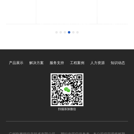
选多
OY-70SD自动跟踪系列摄像机，
OY-70D自动跟踪系列摄像机，有
，
300万像素，支持1080P/1080i，
标清/1080P可选。适用于多功能
，
HD-SDI高清接口，传输距离远。
会议室，采用18倍和1/4图像传感
色
适用于多功能会议室，采用18倍和
器，360°平移，-30°~+90°倾斜，
1/2.9图像传感器，360°平
支持吊装，璧装，三脚架安装等方
移，-30°~+90°倾斜，支持吊装，
式。支持255个预置位。支持遥控
璧装，三脚架安装等方式。支持
器，键盘，和RS485多种方式控
256个预置位。支持遥控器，键
制。
盘，和RS485多种方式控制。
产品展示
解决方案
服务支持
工程案例
人力资源
知识动态
扫描添加微信