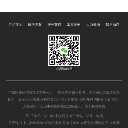
丽中议视控高效的会议中
售后服务和价格与性价比等
巨大
主机OY-3000C，OY-
因素。通过了解市场需求和
矩阵
000M，OY-6000P作为核
产品应用领域、考察厂家的
多路
产品展示
解决方案
服务支持
工程案例
人力资源
知识动态
设备扮演着至关重要的角
实力和信誉、对比产品性能
现更
。它不仅集成了视频、音
和价格以及考察售后服务等
强的
控制与网络通讯功能，还
方面的工作，可以选到合适
项技
过技术创新满足了现代商
的电源时序器厂家。关键
提供
、教育和政府等领域对高
词：电源时序器厂家选择指
障。
会议系统的需求。
南、技术实力、产品品质、
售后服务、价格与性价比。
扫描添加微信
广州欧雅丽信息技术有限公司 网站内容仅供参考，本公司保留最终解释
权！ 2/4/8K可视化分布式节点丨混合音视频HDMI矩阵切换器丨处理器丨
无线话筒丨会议中央控制系统源头生产厂家丨解决方案
2012 © Copyright 中议视控 官方网站
XML
地图
关于我们
中央控制系统
矩阵切换器
分布式系统
会议系统
音响扩声
大屏幕