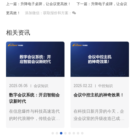
上一篇：升降电子桌牌，让会议更高效！
下一篇：升降电子桌牌，让会议
更高效！
添加微信：获取报价和方案：
相关资讯
25.02.22
中控知识
2024.11.10
其他知识
2024.1
议中控主机的神奇效果！
电源时序器厂家选择指南
拼接
会议
科技日新月异的今天，企
电源时序器的选择对于保障
在高
会议室的升级改造已成为
电子设备的正常运行至关重
与4
升会议效率和参与者体验
要。在选择厂家时，应综合
是不
重要环节。其中，广州欧
考虑技术实力、产品品质、
器将