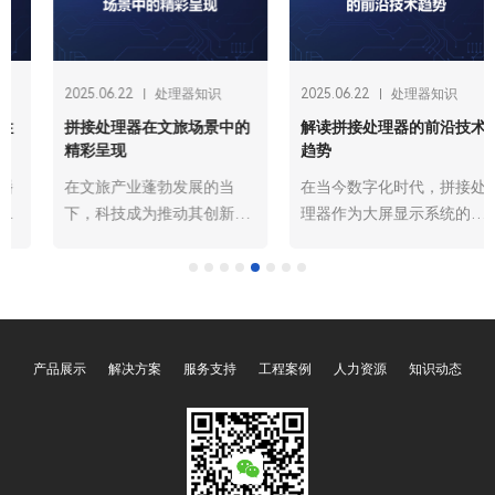
2025.06.22
处理器知识
2025.06.22
处理器知识
拼接处理器在文旅场景中的
解读拼接处理器的前沿技术
精彩呈现
趋势
在文旅产业蓬勃发展的当
在当今数字化时代，拼接处
下，科技成为推动其创新变
理器作为大屏显示系统的核
革的关键力量。广州欧雅丽
心设备，其技术发展对于提
信息技术有限公司oyalee中
升信息展示效果、满足多样
议视控的拼接处理器“插卡
化应用场景需求起着关键作
式结构8进12出OY-
用。随着科技的飞速进步，
0812M，12进24出OY-
拼接处理器正朝着多个前沿
产品展示
解决方案
服务支持
工程案例
人力资源
知识动态
1224M，20进16出OY-
方向发展，展现出令人瞩目
2016M，36进36出OY-
的技术趋势。
3636M，76进76出OY-
7676M。一体式结构常见的
4进4出OY-04049C，4进12