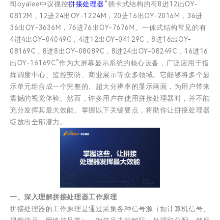
司oyalee中议视控
拼接处理器
“插卡式结构的有8进12出OY-
0812M，12进24出OY-1224M，20进16出OY-2016M，36进
36出OY-3636M，76进76出OY-7676M。一体式结构常见的有
4进4出OY-04049C，4进12出OY-04129C，8进16出OY-
08169C，8进8出OY-08089C，8进24出OY-08249C，16进16
出OY-16169C”作为大屏幕显示系统的核心设备，广泛应用于指
挥调度中心、监控安防、商业展示等众多领域。它能够将多个显
示单元组合成一个完整的、超大分辨率的显示画面，为用户带来
震撼的视觉体验。然而，许多用户在使用拼接处理器时，并不能
充分发挥其最大效能。掌握以下关键要点，将助你让拼接处理器
绽放出全部潜力。
一、深入理解拼接处理器工作原理
拼接处理器的工作原理是通过采集各种信号源（如计算机信号、