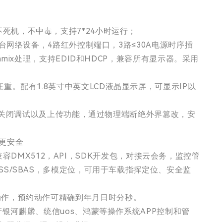
统，不死机，不中毒，支持7*24小时运行；
于255台网络设备，4路红外控制端口，3路≤30A电源时序插
ownmix处理，支持EDID和HDCP，兼容所有显示器。采用
。配有1.8英寸中英文LCD液晶显示屏，可显示IP以
AG关闭调试以及上传功能，通过物理端断绝外界篡改，安
用更安全
O，串口兼容DMX512，API，SDK开发包，对接云会务，监控管
ONASS/SBAS，多模定位，可用于车载指挥定位、安全监
动作，预约动作可精确到年月日时分秒。
产银河麒麟、统信uos、鸿蒙等操作系统APP控制和管