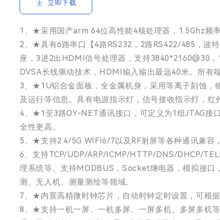
立即下载
1、★采用国产arm 64位高性能4核处理器，1.5Ghz
2、★具有6路串口【4路RS232，2路RS422/485，
座，3进2出HDMI信号处理器，支持3840*2160@30，
DVSA长线驱动技术，HDMI输入输出最远40米。所
3、★1U铝合金面板，全金属机身，采用等离子刻蚀，物
及运行等信息。具有电源指示灯，信号接收指示灯，红
4、★1至3路OY-NET通讯接口，可定义为1组JT
全性更高。
5、★支持2.4/5G WIFI6/7以及RF射屏等各种通讯兼
6、支持TCP/UDP/ARP/ICMP/HTTP/DNS/DH
理系统等。支持MODBUS，Socket继电器，模拟接口，Z
测、无人机、测量测绘等领域。
7、★内置高精微时钟芯片，自动时钟定时设置，可根
8、★支持一机一屏、一机多屏、一屏多机、多屏多机等对