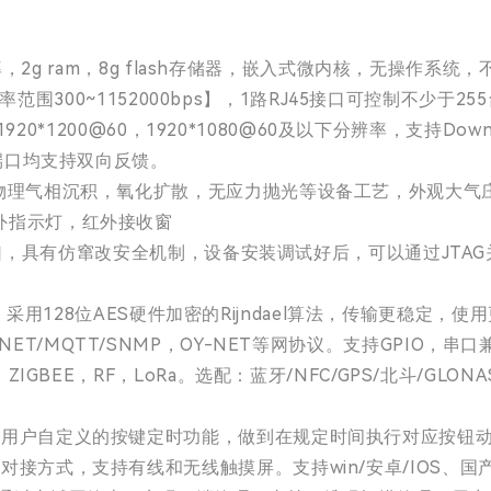
频率，2g ram，8g flash存储器，嵌入式微内核，无操作系
波特率范围300~1152000bps】，1路RJ45接口可控制不少
1920*1200@60，1920*1080@60及以下分辨率，支持D
有端口均支持双向反馈。
理气相沉积，氧化扩散，无应力抛光等设备工艺，外观大气庄重
外指示灯，红外接收窗
AG接口，具有仿窜改安全机制，设备安装调试好后，可以通过JT
容，采用128位AES硬件加密的Rijndael算法，传输更稳定，使
CP/TELNET/MQTT/SNMP，OY-NET等网协议。支持GPI
IGBEE，RF，LoRa。选配：蓝牙/NFC/GPS/北斗/GL
据用户自定义的按键定时功能，做到在规定时间执行对应按钮
接方式，支持有线和无线触摸屏。支持win/安卓/IOS、国