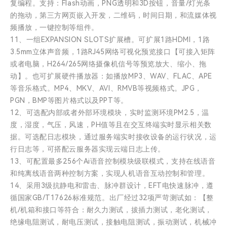
复编程。支持：Flash动画，PNG透明和3D按钮，音量/灯光条
的拖动，第三方网页嵌入开发，二维码，时间日期，和流媒体视
频播放，一键控制等组件。
11、一组EXPANSION SLOTS扩展槽。可扩展1路HDMI，1路
3.5mm立体声音频，1路RJ45网络可视化预览接口【可接入矩阵
或者电脑，H264/265网络摄像机信号等预览放大、缩小、拖
动】。也可扩展硬件播放器：如播放MP3、WAV、FLAC、APE
等音乐格式。MP4、MKV、AVI、RMVB等视频格式。JPG，
PGN，BMP等图片格式以及PPT等。
12、可选配内部或者外部环境模块，实时监测环境PM2.5，温
度，湿度，气压，风速，PH值等且在交互终端实时显示相关数
据。可选配日志模块，通过服务端实时接收设备的运行状况，运
行日志等，可搭配云服务器实现云端日志上传。
13、可配置最多256个Ai语音控制模块级联模式，支持在线语音
和纯离线语音两种控制方案，实现人机语音互动控制和管理。
14、采用3级抗静电和雷击、脉冲群设计，EFT电快速脉冲，遵
循国家GB/T17626标准规范。出厂经过32项严苛测试如：【整
机/机箱和接口等符合：耐久力测试，拔插力测试，老化测试，
绝缘电阻测试，耐电压测试，接触电阻测试，振动测试，机械冲