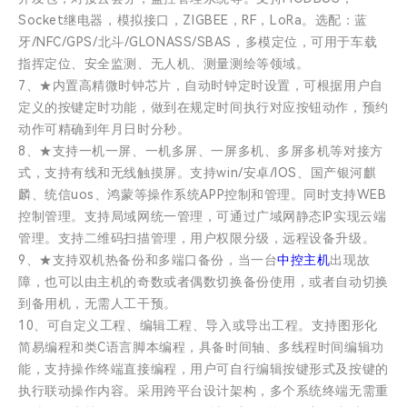
Socket继电器，模拟接口，ZIGBEE，RF，LoRa。选配：蓝
牙/NFC/GPS/北斗/GLONASS/SBAS，多模定位，可用于车载
指挥定位、安全监测、无人机、测量测绘等领域。
7、★内置高精微时钟芯片，自动时钟定时设置，可根据用户自
定义的按键定时功能，做到在规定时间执行对应按钮动作，预约
动作可精确到年月日时分秒。
8、★支持一机一屏、一机多屏、一屏多机、多屏多机等对接方
式，支持有线和无线触摸屏。支持win/安卓/IOS、国产银河麒
麟、统信uos、鸿蒙等操作系统APP控制和管理。同时支持WEB
控制管理。支持局域网统一管理，可通过广域网静态IP实现云端
管理。支持二维码扫描管理，用户权限分级，远程设备升级。
9、★支持双机热备份和多端口备份，当一台
中控主机
出现故
障，也可以由主机的奇数或者偶数切换备份使用，或者自动切换
到备用机，无需人工干预。
10、可自定义工程、编辑工程、导入或导出工程。支持图形化
简易编程和类C语言脚本编程，具备时间轴、多线程时间编辑功
能，支持操作终端直接编程，用户可自行编辑按键形式及按键的
执行联动操作内容。采用跨平台设计架构，多个系统终端无需重