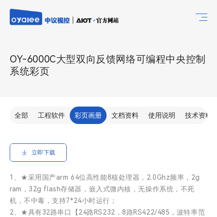
OY-6000C大型双向反馈网络可编程中央控制
系统彩页
全部
工程软件
彩页画册
文档资料
使用说明
技术资料
立即下载
1、★采用国产arm 64位高性能8核处理器，2.0Ghz频率，2g
ram，32g flash存储器，嵌入式微内核，无操作系统，不死
机，不中毒，支持7*24小时运行；
2、★具有32路串口【24路RS232，8路RS422/485，波特率范