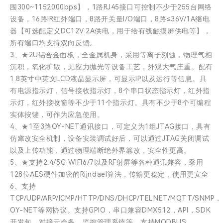
围300~1152000bps】，1路RJ45接口可控制不少于255台网络
设备，16路IR红外端口，8路开关量I/O端口，8路≤36V/1A继电
器【可选配定义DC12V 2A供电，用于给有线触摸屏供电等】，
所有端口均支持双向反馈。
3、★2U铝合金面板，全金属机身，采用等离子刻蚀，物理气相
沉积，氧化扩散，无应力抛光等设备工艺，外观大气庄重。配有
1.8英寸中英文LCD液晶显示屏，可显示IP以及运行等信息。具
有电源指示灯，信号接收指示灯，8个串口状态指示灯，红外指
示灯，红外接收窗等不少于11个指示灯。具有不少于8个可编程
实体按键，可作为应急使用。
4、★1至3路OY-NET通讯接口，可定义为1组JTAG接口，具有
仿窜改安全机制，设备安装调试好后，可以通过JTAG关闭调试
以及上传功能，通过物理端断绝外界篡改，安全性更高。
5、★支持2.4/5G WIFI6/7以及RF射屏等各种通讯兼容，采用
128位AES硬件加密的Rijndael算法，传输更稳定，使用更安全
6、支持
TCP/UDP/ARP/ICMP/HTTP/DNS/DHCP/TELNET/MQTT/SNMP，
OY-NET等网协议。支持GPIO，串口兼容DMX512，API，SDK
开发包，对接云会务，监控管理系统等。支持MODBUS，