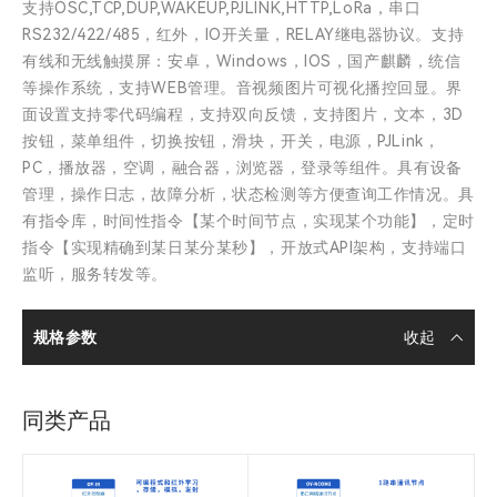
支持OSC,TCP,DUP,WAKEUP,PJLINK,HTTP,LoRa，串口
RS232/422/485，红外，IO开关量，RELAY继电器协议。支持
有线和无线触摸屏：安卓，Windows，IOS，国产麒麟，统信
等操作系统，支持WEB管理。音视频图片可视化播控回显。界
面设置支持零代码编程，支持双向反馈，支持图片，文本，3D
按钮，菜单组件，切换按钮，滑块，开关，电源，PJLink，
PC，播放器，空调，融合器，浏览器，登录等组件。具有设备
管理，操作日志，故障分析，状态检测等方便查询工作情况。具
有指令库，时间性指令【某个时间节点，实现某个功能】，定时
指令【实现精确到某日某分某秒】，开放式API架构，支持端口
监听，服务转发等。
规格参数
同类产品