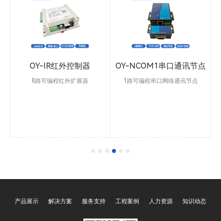
OY-IR红外控制器
OY-NCOM1串口通讯节点
8路可编程红外扩展器
1路可编程串口网络通讯节点
过
OY-IR采用ARM4核心处理器，内
OY-NCOM1串口通讯节点，可以
理
置512M FLASH红外数据容量存储
独立运行，支持1路
，
器，支持15-120KHz红外载波范
RS232/422/485可编程端口可控
围，支持38Khz红外发射载波。8
制1路串口设备，1路RJ45网口可
通道独立的红外编程接口，每个通
控制255台网络设备。内置4核心
道都有+-两个脚，每个通道支持
ARM Cortex-7 400Mhz处理器，
255组红外数据，支持
8M运行内存，64M FLASH存储
8*255=2040红外数据。具有6路
器，支持110~1152000bps通讯速
器
IO端口，12路拨码端口，
率，无校验/奇偶校验。支持
RS232/485/网口控制，支持红外
TCP/UDP/HTTP/HTTPS/PJLINK/SOC
T
录码和文件拷贝类型的红外数据扩
支持网络唤醒/支持简单脚本协
展，支持模拟、接收、发射、寄
议。支持Windows和安卓/鸿蒙系
存，具有1路红外录码学习窗，1路
统等终端。
复位端口，支持断点记忆存储。适
产品展示
解决方案
服务支持
工程案例
人力资源
知识动态
用于大型会议场所，多功能厅，集
红外IR控制管理扩展，能够有效的
控制更多的IR红外设备。