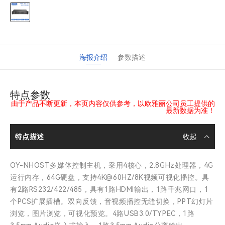
海报介绍
参数描述
特点参数
由于产品不断更新，本页内容仅供参考，以欧雅丽公司员工提供的
最新数据为准！
特点描述
OY-NHOST多媒体控制主机，采用4核心，2.8GHz处理器，4G
运行内存，64G硬盘，支持4K@60HZ/8K视频可视化播控。具
有2路RS232/422/485，具有1路HDMI输出，1路千兆网口，1
个PCS扩展插槽。双向反馈，音视频播控无缝切换，PPT幻灯片
浏览，图片浏览，可视化预览。4路USB3.0/TYPEC，1路