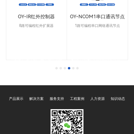
OY-IR红外控制器
OY-NCOM1串口通讯节点
8路可编程红外扩展器
1路可编程串口网络通讯节点
过
OY-IR采用ARM4核心处理器，内
OY-NCOM1串口通讯节点，可以
理
置512M FLASH红外数据容量存储
独立运行，支持1路
，
器，支持15-120KHz红外载波范
RS232/422/485可编程端口可控
围，支持38Khz红外发射载波。8
制1路串口设备，1路RJ45网口可
通道独立的红外编程接口，每个通
控制255台网络设备。内置4核心
道都有+-两个脚，每个通道支持
ARM Cortex-7 400Mhz处理器，
255组红外数据，支持
8M运行内存，64M FLASH存储
8*255=2040红外数据。具有6路
器，支持110~1152000bps通讯速
器
IO端口，12路拨码端口，
率，无校验/奇偶校验。支持
RS232/485/网口控制，支持红外
TCP/UDP/HTTP/HTTPS/PJLINK/SOC
T
录码和文件拷贝类型的红外数据扩
支持网络唤醒/支持简单脚本协
展，支持模拟、接收、发射、寄
议。支持Windows和安卓/鸿蒙系
存，具有1路红外录码学习窗，1路
统等终端。
复位端口，支持断点记忆存储。适
产品展示
解决方案
服务支持
工程案例
人力资源
知识动态
用于大型会议场所，多功能厅，集
红外IR控制管理扩展，能够有效的
控制更多的IR红外设备。