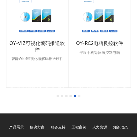
流
OY-VIZ可视化编码推送软
OY-RC2电脑反控软件
件
平板手机等反向控制电脑
智能WEB可视化编解码推送软件
OY-RC2是一款电脑反向操控软
件：能够利用手机/平板/WEB/第
分
OY-VIZ可视化编解码推送软件：
三方电脑，反向远程控制，支持清
把
支持分辨率设置，带宽码率设置，
晰度设置，支持鼠标操作、支持键
刷新率设置。支持WEB管理，开机
盘操作等，支持255个用户同时在
系
自启动。实时推送，延迟≤50ms。
线控制，权限可设定。支持WEB控
分
把电脑图像编码成WEB格式，可通
制架构，无需外部网络。
任
过远端的浏览器或者中控系统/分
套
布式客户端实时预览电脑的图像。
节
当电脑在播放视频的时候，可以通
体
过PAD平板同步看到电脑的画面，
你
实现可视化。
，
图
你
产品展示
解决方案
服务支持
工程案例
人力资源
知识动态
画
方