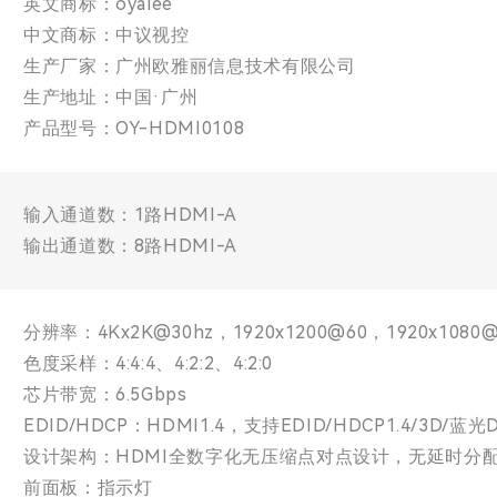
英文商标：oyalee
中文商标：中议视控
生产厂家：广州欧雅丽信息技术有限公司
生产地址：中国·广州
产品型号：OY-HDMI0108
输入通道数：1路HDMI-A
输出通道数：8路HDMI-A
分辨率：4Kx2K@30hz，1920x1200@60，1920x1080@60
色度采样：4:4:4、4:2:2、4:2:0
芯片带宽：6.5Gbps
EDID/HDCP：HDMI1.4，支持EDID/HDCP1.4/3D/蓝光DV
设计架构：HDMI全数字化无压缩点对点设计，无延时分
前面板：指示灯