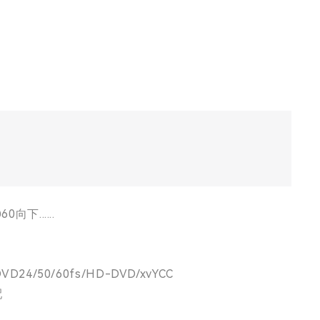
向下......
D24/50/60fs/HD-DVD/xvYCC
配