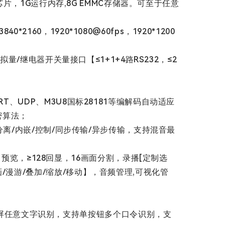
码芯片，1G运行内存,8G EMMC存储器。可至于任意
60，1920*1080@60fps，1920*1200
拟量/继电器开关量接口【≤1+1+4路RS232，≤2
RT、UDP、M3U8国标28181等编解码自动适应
加密算法；
传/分离/内嵌/控制/同步传输/异步传输，支持混音最
览，≥128回显，16画面分割，录播[定制选
画/漫游/叠加/缩放/移动】，音频管理,可视化管
全屏任意文字识别，支持单按钮多个口令识别，支