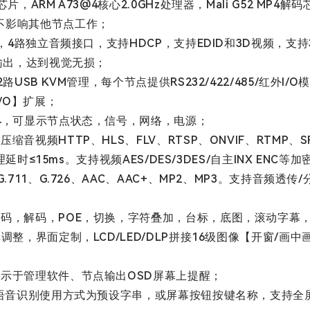
ARM A73@4核心2.0GHz处理器，Mali G52 MP4解
不影响其他节点工作；
独立音频接口，支持HDCP，支持EDID和3D视频，支持3840*21
输出，达到视觉无损；
B KVM管理，每个节点提供RS232/422/485/红外I/O模
路I/O】扩展；
4，可显示节点状态，信号，网络，电源；
视频HTTP、HLS、FLV、RTSP、ONVIF、RTMP、S
延时≤15ms。支持视频AES/DES/3DES/自主INX ENC等
711、G.726、AAC、AAC+、MP2、MP3。支持音频透
码，解码，POE，切换，字符叠加，台标，底图，滚动字幕，预
整，界面定制，LCD/LED/DLP拼接16级图像【开窗/画中
示于管理软件、节点输出OSD屏幕上提醒；
，语音识别使用方式为预设字串，或屏幕按钮按键名称，支持