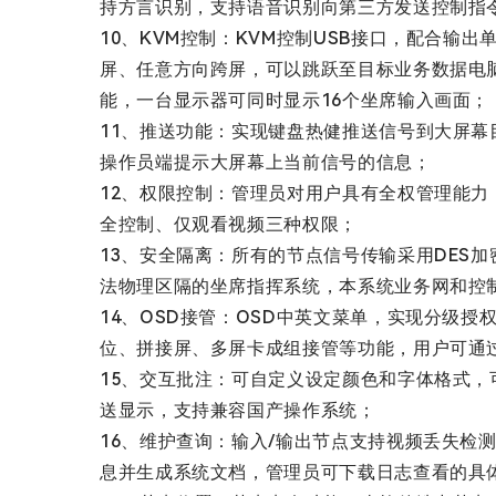
持方言识别，支持语音识别向第三方发送控制指
10、KVM控制：KVM控制USB接口，配合
屏、任意方向跨屏，可以跳跃至目标业务数据电脑屏幕
能，一台显示器可同时显示16个坐席输入画面；
11、推送功能：实现键盘热健推送信号到大屏
操作员端提示大屏幕上当前信号的信息；
12、权限控制：管理员对用户具有全权管理能
全控制、仅观看视频三种权限；
13、安全隔离：所有的节点信号传输采用DES加
法物理区隔的坐席指挥系统，本系统业务网和控
14、OSD接管：OSD中英文菜单，实现分级
位、拼接屏、多屏卡成组接管等功能，用户可通过
15、交互批注：可自定义设定颜色和字体格式
送显示，支持兼容国产操作系统；
16、维护查询：输入/输出节点支持视频丢失
息并生成系统文档，管理员可下载日志查看的具