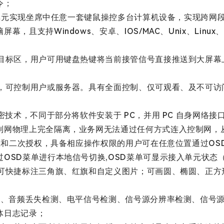
令；
输出单元实现坐席中任意一套键鼠操控多台计算机设备，实现跨
，且支持Windows、安卓、IOS/MAC、Unix、Lin
幕目标区，用户可用键盘热键将当前接管信号直接推送到大屏幕
力，可控制用户或服务器。具有全面控制、仅可观看、及不可访
密技术，不同于部分将软件安装于 PC，并用 PC 自身网络
制网物理上完全隔离，业务网无法通过任何方式连入控制网，
授权和二次授权，具备相应操作权限的用户可在任意位置通过O
OSD菜单进行本地信号切换,OSD菜单可显示接入单元状态
，可快捷标注三角旗、红旗和自定义图片；可画圆、椭圆、正方
检测、音频丢失检测、电平信号检测、信号源分辨率检测、信号
体日志记录；