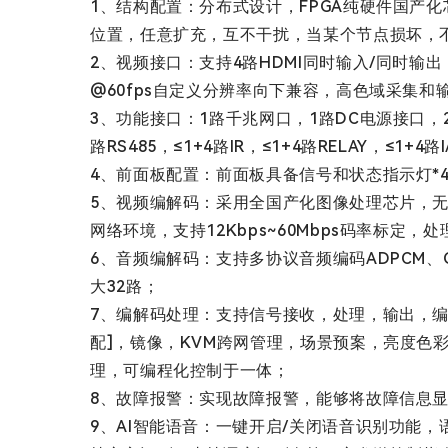
1、结构配置：分布式设计，FPGA纯硬件国产化芯片，
位置，任意扩充，互不干扰，当某个节点损坏，
2、视频接口：支持4路HDMI同时输入/同时输出，4路
@60fps自定义分辨率向下兼容，高色域采集和
3、功能接口：1路千兆网口，1路DC电源接口，2路US
路RS485，≤1+4路IR，≤1+4路RELAY，≤1+4
4、前面板配置：前面板具备信号和状态指示灯*
5、视频编解码：采用全国产化图像处理芯片，无压缩音
网络环境，支持12Kbps~60Mbps码率标定，处理
6、音频编解码：支持多协议音频编码ADPCM、G.
大32路；
7、编解码处理：支持信号接收，处理，输出，编
配]，镜像，KVM跨网管理，场景预案，亮度色彩调
理，可编程化控制于一体；
8、故障报警：实现故障报警，能够将故障信息显
9、AI智能语音：一键开启/关闭语音识别功能