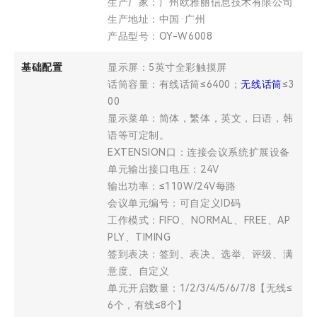
生产厂家：广州欧雅丽信息技术有限公司
生产地址：中国·广州
产品型号：OY-W6008
基础配置
显示屏：5英寸全彩触摸屏
话筒容量：有线话筒≤6400；
无线话筒
≤3
00
显示菜单：简体，繁体，英文，日语，韩
语等可定制。
EXTENSION口：连接会议系统扩展设备
单元输出接口电压：24V
输出功率：≤110W/24V每路
会议单元编号：可自定义ID码
工作模式：FIFO、NORMAL、FREE、AP
PLY、TIMING
签到表决：签到、表决、选举、评级、满
意度、自定义
单元开启数量：1/2/3/4/5/6/7/8【无线≤
6个，有线≤8个】