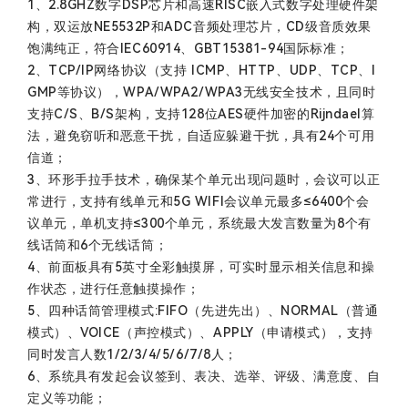
1、2.8GHZ数字DSP芯片和高速RISC嵌入式数字处理硬件架
构，双运放NE5532P和ADC音频处理芯片，CD级音质效果
饱满纯正，符合IEC60914、GBT15381-94国际标准；
2、TCP/IP网络协议（支持 ICMP、HTTP、UDP、TCP、I
GMP等协议），WPA/WPA2/WPA3无线安全技术，且同时
支持C/S、B/S架构，支持128位AES硬件加密的Rijndael算
法，避免窃听和恶意干扰，自适应躲避干扰，具有24个可用
信道；
3、环形手拉手技术，确保某个单元出现问题时，会议可以正
常进行，支持有线单元和5G WIFI会议单元最多≤6400个会
议单元，单机支持≤300个单元，系统最大发言数量为8个有
线话筒和6个无线话筒；
4、前面板具有5英寸全彩触摸屏，可实时显示相关信息和操
作状态，进行任意触摸操作；
5、四种话筒管理模式:FIFO（先进先出）、NORMAL（普通
模式）、VOICE（声控模式）、APPLY（申请模式），支持
同时发言人数1/2/3/4/5/6/7/8人；
6、系统具有发起会议签到、表决、选举、评级、满意度、自
定义等功能；