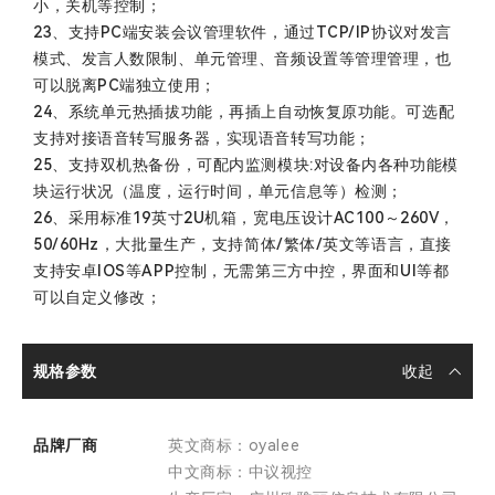
小，关机等控制；
23、支持PC端安装会议管理软件，通过TCP/IP协议对发言
模式、发言人数限制、单元管理、音频设置等管理管理，也
可以脱离PC端独立使用；
24、系统单元热插拔功能，再插上自动恢复原功能。可选配
支持对接语音转写服务器，实现语音转写功能；
25、支持双机热备份，可配内监测模块:对设备内各种功能模
块运行状况（温度，运行时间，单元信息等）检测；
26、采用标准19英寸2U机箱，宽电压设计AC100～260V，
50/60Hz，大批量生产，支持简体/繁体/英文等语言，直接
支持安卓IOS等APP控制，无需第三方中控，界面和UI等都
可以自定义修改；
规格参数
品牌厂商
英文商标：oyalee
中文商标：中议视控