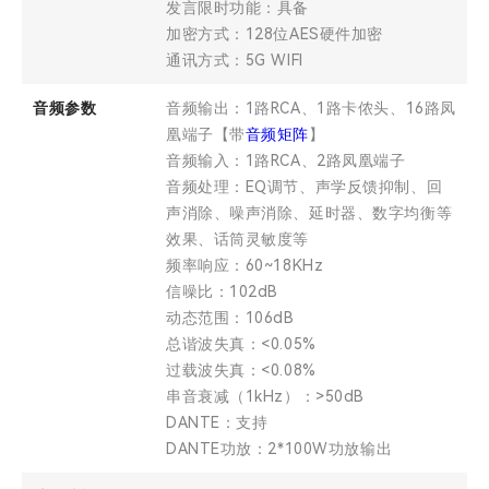
发言限时功能：具备
加密方式：128位AES硬件加密
通讯方式：5G WIFI
音频参数
音频输出：1路RCA、1路卡侬头、16路凤
凰端子【带
音频矩阵
】
音频输入：1路RCA、2路凤凰端子
音频处理：EQ调节、声学反馈抑制、回
声消除、噪声消除、延时器、数字均衡等
效果、话筒灵敏度等
频率响应：60~18KHz
信噪比：102dB
动态范围：106dB
总谐波失真：<0.05%
过载波失真：<0.08%
串音衰减（1kHz）：>50dB
DANTE：支持
DANTE功放：2*100W功放输出