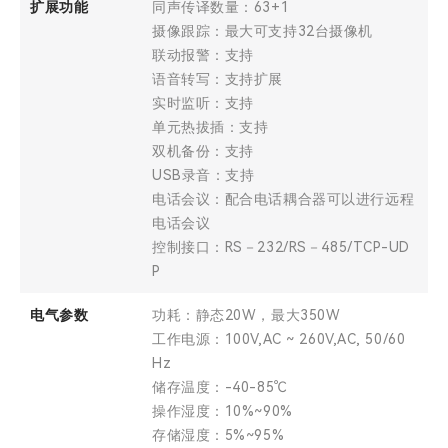
扩展功能
同声传译数量：63+1
摄像跟踪：最大可支持32台摄像机
联动报警：支持
语音转写：支持扩展
实时监听：支持
单元热拔插：支持
双机备份：支持
USB录音：支持
电话会议：配合电话耦合器可以进行远程
电话会议
控制接口：RS－232/RS－485/TCP-UD
P
电气参数
功耗：静态20W，最大350W
工作电源：100V,AC ~ 260V,AC, 50/60
Hz
储存温度：-40-85℃
操作湿度：10%~90%
存储湿度：5%~95%