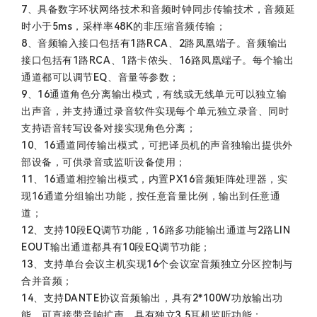
7、具备数字环状网络技术和音频时钟同步传输技术，音频延
时小于5ms，采样率48K的非压缩音频传输；
8、音频输入接口包括有1路RCA、2路凤凰端子。音频输出
接口包括有1路RCA、1路卡侬头、16路凤凰端子。每个输出
通道都可以调节EQ、音量等参数；
9、16通道角色分离输出模式，有线或无线单元可以独立输
出声音，并支持通过录音软件实现每个单元独立录音、同时
支持语音转写设备对接实现角色分离；
10、16通道同传输出模式，可把译员机的声音独输出提供外
部设备，可供录音或监听设备使用；
11、16通道相控输出模式，内置PX16音频矩阵处理器，实
现16通道分组输出功能，按任意音量比例，输出到任意通
道；
12、支持10段EQ调节功能，16路多功能输出通道与2路LIN
EOUT输出通道都具有10段EQ调节功能；
13、支持单台会议主机实现16个会议室音频独立分区控制与
合并音频；
14、支持DANTE协议音频输出，具有2*100W功放输出功
能，可直接带音响扩声，具有独立3.5耳机监听功能；