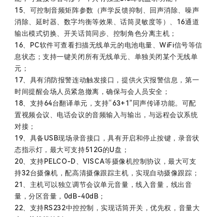
15、可控制音频矩阵参数（声学反馈抑制、回声消除、噪声
消除、延时器、数字均衡等效果、话筒灵敏度等）、16通道
输出模式切换、开关话筒同步、控制角色分离主机；
16、PC软件可查看扫描无线单元的电池电量、WiFi信号等信
息状态；支持一键关闭所有无线单元、单独关闭某个无线单
元；
17、具有消防报警连动触发接口，提供火灾报警信息，第一
时间提醒会场人员紧急撤离，确保与会人员安全；
18、支持64台翻译单元，支持“63+1”同声传译功能。可配
置视频会议、电话会议的音频输入与输出，与远程会议系统
对接；
19、具备USB现场录音接口，具有开启和停止按键，录音状
态指示灯，最大可支持512G的U盘；
20、支持PELCO-D、VISCA等摄像机控制协议，最大可支
持32台摄像机，配高清摄像跟踪主机，实现自动摄像跟踪；
21、主机可以独立调节会议单元音量，线入音量，线出音
量，分区音量，0dB-40dB；
22、支持RS232中控控制，实现话筒开关，优先权，音量大