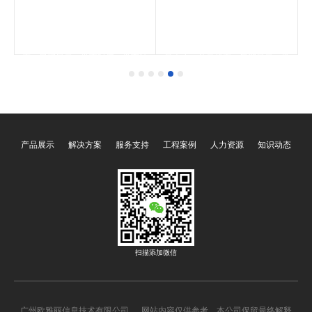
采
OY-W625 WIFI会议系统单元，采
OY-W622 WIFI会议系统单元，采
咪
用5.0寸彩色IPS触摸屏，没有传统
用2.4寸彩色显示屏，电容触摸按
状
的机械按钮，具备防水耐用易清洁
键，无机械按键声，防水耐用，容
计
等特点。支持音量大小、单元状
易清洁，标配方咪杆话筒。支持音
表
态、日期显示、发言时间、发言计
量大小、单元状态、日期显示、发
息
时、定时发言、信号强度、投票表
言时间、发言计时、定时发言、信
能
决，摄像跟踪，UI定制，会议信息
号强度、投票表决，摄像跟踪，UI
接
显示，电池信息显示，声控功能
定制，会议信息显示，电池信息显
确
等。单元采样率48kHz，开机连接
示，声控功能等。单元采样率
。
时间3秒，内置5600mAH电池，确
48kHz，开机连接时间3秒，内置
保能够长达15个小时的会议发言。
5600mAH电池，确保能够长达15
个小时的会议发言。
产品展示
解决方案
服务支持
工程案例
人力资源
知识动态
扫描添加微信
广州欧雅丽信息技术有限公司 网站内容仅供参考，本公司保留最终解释