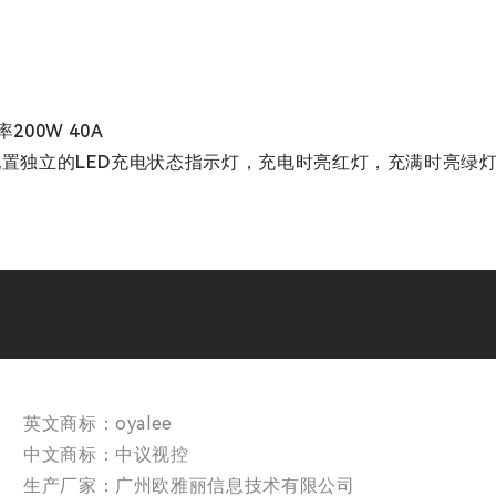
扇
200W 40A
配置独立的LED充电状态指示灯，充电时亮红灯，充满时亮绿
英文商标：oyalee
中文商标：中议视控
生产厂家：广州欧雅丽信息技术有限公司