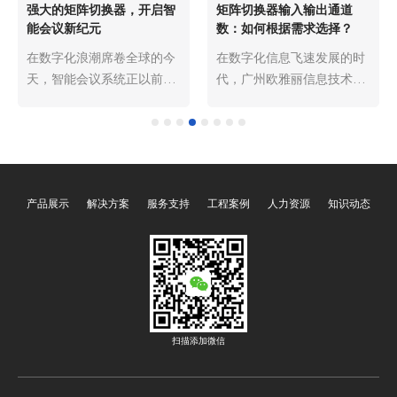
强大的矩阵切换器，开启智
矩阵切换器输入输出通道
能会议新纪元
数：如何根据需求选择？
在数字化浪潮席卷全球的今
在数字化信息飞速发展的时
天，智能会议系统正以前所
代，广州欧雅丽信息技术有
未有的速度革新着人们的沟
限公司oyalee中议视控的矩
通与协作方式。从跨国企业
阵切换器“8进8出FLX-
的战略研讨，到高校科研团
NANO，16进16出FLX-
队的学术交流，再到远程医
MMD、32进32出FLX-
疗的专家会诊，高效、流
LARGE、40进40出FLX-
产品展示
解决方案
服务支持
工程案例
人力资源
知识动态
畅、多元化的会议体验成为
PLUS、72进72出FLX-
时代刚需。而在这场智能会
BIGGER、144进144出FLX-
议的变革中，广州欧雅丽信
SUPER、288进288出FLX-
息技术有限公司oyalee中议
MAX”作为实现音视频信号
视控的矩阵切换器“8进8出
灵活切换与分配的核心设
FLX-NANO，16进16出FLX-
备，广泛应用于会议室、监
MMD、32进32出FLX-
控中心、多媒体展厅等多个
扫描添加微信
LARGE、40进40出FLX-
领域。而矩阵切换器的输入
PLUS、72进72出FLX-
输出通道数，直接决定了其