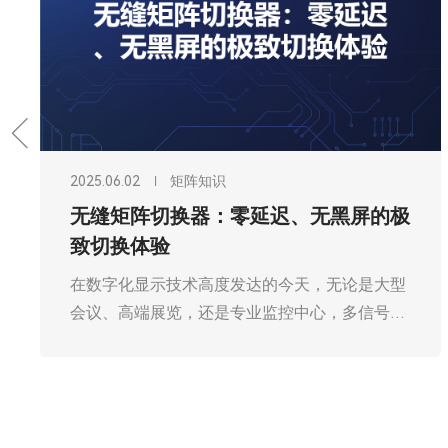
2025.06.02
矩阵知识
无缝矩阵切换器：零延迟、无黑屏的极
致切换体验
在数字化显示技术高度发达的今天，无论是大型
会议、高端展览，还是专业监控中心，多信号源
的切换需求无处不在。传统的信号切换设备在切
换过程中常常出现延迟、黑屏等问题，严重影响
用户体验。广州欧雅丽信息技术有限公司oyalee
中议视控的无缝矩阵切换器“OY-HDMI0404W，