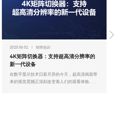
2025.06.02
矩阵知识
4K矩阵切换器：支持超高清分辨率的
新一代设备
​在数字显示技术日新月异的今天，超高清画面带
来的视觉震撼正深刻改变着人们的观看体验。从
家庭影院到大型会议中心，从专业监控室到商业
展示空间，4K 甚至 8K 分辨率的显示设备越来越
普及。然而，当面临多个信号源输入和输出的复
杂场景时，如何高效、稳定地实现信号切换，成