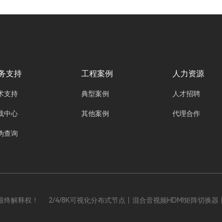
息技术有限公司oyalee中议视控的混合矩阵切换
器“8进8出FLX-NANO，16进16出FLX-MMD、
32进32出FLX-LARGE、40进40出FLX-PLUS、
72进72出FLX-BIGGER、144进144出FLX-
SUPER、288进288出FLX-MAX”作为一种能够
兼容多格式信号的全能型解决方案，正逐渐成为
务支持
工程案例
人力资源
各行业的 “香饽饽”，在信号处理领域发挥着关键
术支持
典型案例
人才招聘
作用。
载中心
其他案例
代理合作
伪查询
解释权！ 2/4/8K可视化分布式节点丨混合音视频HDMI矩阵切换