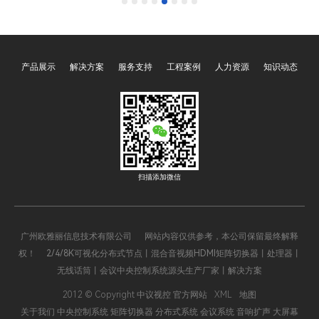
播电视的高清节目传输，到
心，多信号源的切换需求无
数据中心海量信息的交互，
处不在。传统的信号切换设
再到安防监控系统的远程信
备在切换过程中常常出现延
号调度，长距离信号传输的
迟、黑屏等问题，严重影响
产品展示
解决方案
服务支持
工程案例
人力资源
知识动态
需求愈发迫切。传统的信号
用户体验。广州欧雅丽信息
传输方式在距离、带宽、抗
技术有限公司oyalee中议视
干扰等方面存在诸多限制，
控的无缝矩阵切换器“OY-
广州欧雅丽信息技术有限公
HDMI0404W，OY-
司oyalee中议视控的光纤矩
HDMI0808W，OY-
阵切换器以其卓越的性能，
HDMI1616W、FLX-
成为长距离信号传输的理想
NANO，FLX-MMD，FLX-
扫描添加微信
解决方案，为现代通信与数
LARGE”的出现，凭借零延
据传输领域带来了新的变
迟、无黑屏的极致切换体
革。
验，彻底革新了信号切换的
广州欧雅丽信息技术有限公司 网站内容仅供参考，本公司保留最终解释
方式，成为众多行业的 “新
权！ 2/4/8K可视化分布式节点丨混合音视频HDMI矩阵切换器丨处理器丨
宠”。
无线话筒丨会议中央控制系统源头生产厂家丨解决方案
2012 © Copyright 中议视控 官方网站
XML
地图
关于我们
中央控制系统
矩阵切换器
分布式系统
会议系统
音响扩声
大屏幕