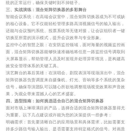
统的正常运行，确保关键时刻不掉链子。
三、实战演练：混合矩阵切换器的多彩舞台
智能会议系统：在高端会议室中，混合矩阵切换器成为不可或缺
的核心设备。它不仅能轻松管理多路高清视频信号的输入输出，
还能与会议预约系统、投票系统等无缝对接，让会议组织者一键
切换至所需的演示模式，提升会议效率与专业形象。
监控中心的智慧之眼：在安防监控领域，面对海量的视频监控画
面，混合矩阵切换器能够快速准确地将任意一路监控信号调取到
大屏幕显示，帮助管理人员及时发现并处理异常情况，是构建高
效安全管理体系的关键工具。
演艺舞台的幕后英雄：在演唱会、剧院表演等现场演出中，混合
矩阵切换器负责调度来自摄像机、灯光、音响等多个系统的复杂
信号，确保导演团队可以随心所欲地调整现场视觉效果和声音效
果，为观众带来震撼人心的艺术盛宴。
四、选型指南：如何挑选适合自己的混合矩阵切换器
面对市场上琳琅满目的产品，选择合适的混合矩阵切换器显得尤
为重要。以下几点建议或许能为您的决策提供一些参考：
明确需求：首先要清晰自己的应用场景和具体需求，比如需要支
持多少路信号输入输出、是否需要支持特定格式的信号、对画质