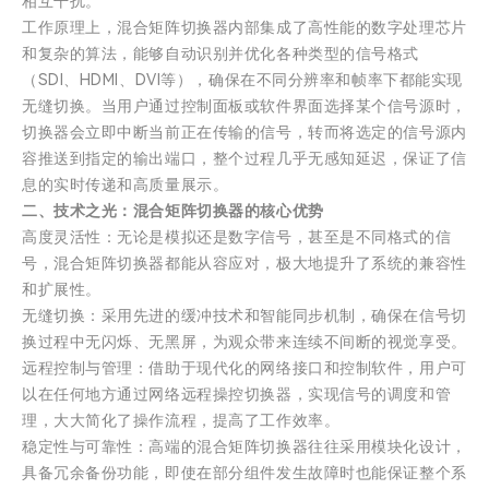
相互干扰。
工作原理上，混合矩阵切换器内部集成了高性能的数字处理芯片
和复杂的算法，能够自动识别并优化各种类型的信号格式
（SDI、HDMI、DVI等），确保在不同分辨率和帧率下都能实现
无缝切换。当用户通过控制面板或软件界面选择某个信号源时，
切换器会立即中断当前正在传输的信号，转而将选定的信号源内
容推送到指定的输出端口，整个过程几乎无感知延迟，保证了信
息的实时传递和高质量展示。
二、技术之光：混合矩阵切换器的核心优势
高度灵活性：无论是模拟还是数字信号，甚至是不同格式的信
号，混合矩阵切换器都能从容应对，极大地提升了系统的兼容性
和扩展性。
无缝切换：采用先进的缓冲技术和智能同步机制，确保在信号切
换过程中无闪烁、无黑屏，为观众带来连续不间断的视觉享受。
远程控制与管理：借助于现代化的网络接口和控制软件，用户可
以在任何地方通过网络远程操控切换器，实现信号的调度和管
理，大大简化了操作流程，提高了工作效率。
稳定性与可靠性：高端的混合矩阵切换器往往采用模块化设计，
具备冗余备份功能，即使在部分组件发生故障时也能保证整个系