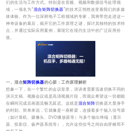
们的生活与工作方式。特别是在音频、视频和数据信号处理领
域，一项名为“
混合矩阵切换器
”的技术正悄然改变着我们的多媒
体体验。作为一位深耕电子工程领域的专家，我将带您走进这一
神奇设备的幕后，揭开它的工作原理之谜，探讨其独特的技术特
点，并通过实际应用案例，展现它在现代生活中的广泛应用价
值。
一、混合
矩阵切换器
的心脏：工作原理解析
想象一下，在一个繁忙的会议室里，演讲者需要迅速切换不同的
演示文稿、视频会议或是高清视频片段，而观众希望这一切都能
在瞬间完成且画面流畅无延迟。这就是
混合矩阵
切换器大显身手
的时刻。简单来说，它就像是一座桥梁，连接着多个输入信号源
（如计算机、摄像头、DVD播放器等）与多个输出终端（显示
器、投影仪、扬声器系统等），允许这些信号之间自由穿梭而不