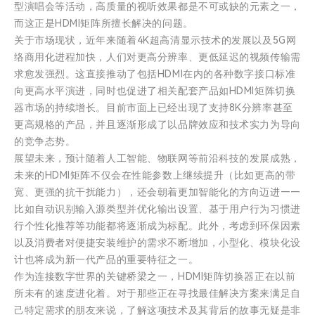
型演唱会等活动，高质量的视听效果都是不可或缺的元素之一，
而这正是HDMI矩阵所擅长解决的问题。
关于市场现状，近年来随着4K超高清显示技术的发展以及5G网
络商用化进程加快，人们对更高分辨率、更低延迟的视频传输需
求愈发强烈。这直接推动了包括HDMI在内的各种数字接口标准
向更高水平演进，同时也促进了相关配套产品如HDMI矩阵切换
器市场的持续增长。目前市面上已经出现了支持8K分辨率甚至
更高规格的产品，并且逐渐形成了以品牌效应和技术实力为导向
的竞争态势。
展望未来，预计随着人工智能、物联网等前沿科技的发展成熟，
未来的HDMI矩阵不仅会在性能参数上继续提升（比如更高的带
宽、更强的抗干扰能力），还会朝着更加智能化的方向迈进——
比如自动识别输入源类型并优化输出设置、基于用户行为习惯进
行个性化推荐等功能都将逐渐成为标配。此外，考虑到环保因素
以及消费者对便捷安装维护的需求不断增加，小型化、模块化设
计也将成为新一代产品的重要特征之一。
作为连接数字世界的关键桥梁之一，HDMI矩阵切换器正在以前
所未有的速度进化着。对于那些正在寻找最佳解决方案来满足自
己特定需求的朋友来说，了解这项技术及其背后的故事无疑是非