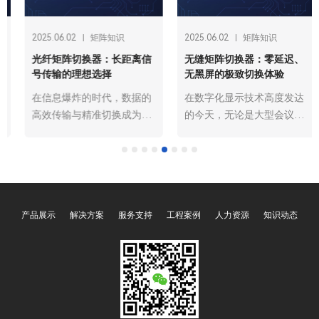
2025.06.02
矩阵知识
2025.06.02
矩阵知识
光纤矩阵切换器：长距离信
无缝矩阵切换器：零延迟、
号传输的理想选择
无黑屏的极致切换体验
在信息爆炸的时代，数据的
在数字化显示技术高度发达
高效传输与精准切换成为各
的今天，无论是大型会议、
行业发展的关键支撑。从广
高端展览，还是专业监控中
播电视的高清节目传输，到
心，多信号源的切换需求无
数据中心海量信息的交互，
处不在。传统的信号切换设
再到安防监控系统的远程信
备在切换过程中常常出现延
号调度，长距离信号传输的
迟、黑屏等问题，严重影响
产品展示
解决方案
服务支持
工程案例
人力资源
知识动态
需求愈发迫切。传统的信号
用户体验。广州欧雅丽信息
传输方式在距离、带宽、抗
技术有限公司oyalee中议视
干扰等方面存在诸多限制，
控的无缝矩阵切换器“OY-
广州欧雅丽信息技术有限公
HDMI0404W，OY-
司oyalee中议视控的光纤矩
HDMI0808W，OY-
阵切换器以其卓越的性能，
HDMI1616W、FLX-