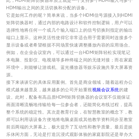
此，HDMI矩阵切换器本质上就是一个支持多个HDMI输入与多个
HDMI输出之间的灵活切换和分配的设备。
它是如何工作的呢？简单来说，当多个HDMI信号源接入到HDMI
矩阵切换器时，通过内部的电路设计和软件控制逻辑，用户可以
选择性地将任何一个或几个输入端口上的信号切换到指定的输出
端口上显示。这种灵活性使得它非常适合用于需要同时连接多个
显示设备或者希望根据不同场景快速调整播放内容的应用场合。
例如，在企业会议室内，可以通过一台HDMI矩阵轻松实现笔记
本电脑、投影仪、电视墙等多种终端之间的无缝对接；而在家庭
环境中，则能够让游戏机、蓝光播放器等娱乐设施共享大屏幕资
源。
接下来谈谈它的具体应用案例。首先是商业领域，随着远程办公
模式越来越普及，越来越多的公司开始重视
视频会议系统
的建
设。此时，配备有高品质HDMI矩阵切换器的会议室不仅能保证
画面清晰流畅地传输给每一位参会者，还能简化布线过程，提高
整个系统的稳定性。其次是教育行业，在智慧教室的概念下，教
师可以利用该设备方便地将电脑桌面或其他教学资料同步至教室
前后两端的大屏幕上，极大提升了互动性和教学质量。最后是娱
乐休闲方面，无论是打造沉浸式观影体验的家庭影院还是举办大