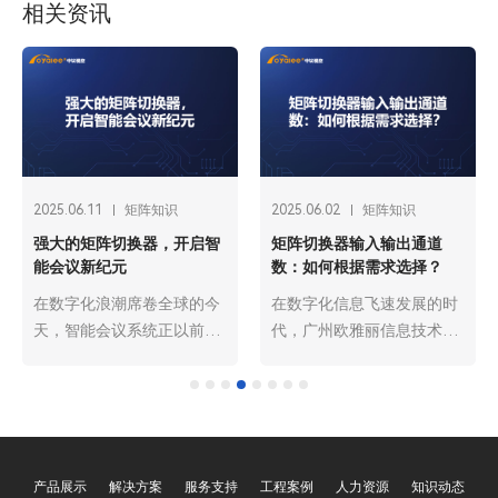
相关资讯
2025.06.02
矩阵知识
2025.06.02
矩阵知识
光纤矩阵切换器：长距离信
无缝矩阵切换器：零延迟、
号传输的理想选择
无黑屏的极致切换体验
时
在信息爆炸的时代，数据的
在数字化显示技术高度发达
有
高效传输与精准切换成为各
的今天，无论是大型会议、
的矩
行业发展的关键支撑。从广
高端展览，还是专业监控中
播电视的高清节目传输，到
心，多信号源的切换需求无
数据中心海量信息的交互，
处不在。传统的信号切换设
再到安防监控系统的远程信
备在切换过程中常常出现延
号调度，长距离信号传输的
迟、黑屏等问题，严重影响
产品展示
解决方案
服务支持
工程案例
人力资源
知识动态
需求愈发迫切。传统的信号
用户体验。广州欧雅丽信息