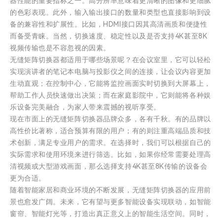
器性能的重要指标之一。高分辨率意味着更清晰的图像和更细腻
的色彩表现。此外，输入输出接口的数量和类型也直接影响到设
备的兼容性和扩展性。比如，HDMI接口因其高清画质和便捷性
而备受青睐。当然，切换速度、稳定性以及是否支持4K甚至8K
视频传输也是不容忽视的因素。
无缝矩阵切换器都适用于哪些场景呢？在会议室里，它可以轻松
实现演讲者的笔记本电脑与投影仪之间的连接，让会议内容更加
生动直观；在控制中心，它能将监控画面实时切换到大屏幕上，
帮助工作人员快速做出决策；而在家庭影院中，它则能将各种娱
乐设备完美融合，为家人带来震撼的视听享受。
现在市面上的无缝矩阵切换器品牌众多，各有千秋。有的品牌以
高性价比著称，适合预算有限的用户；有的则注重高端品质和技
术创新，满足专业用户的需求。在选择时，我们可以根据自己的
实际需求和使用环境来进行筛选。比如，如果你经常需要处理高
清视频或大型游戏画面，那么选择支持4K甚至8K传输的设备会
更为合适。
随着智能家居和商业环境的不断发展，无缝矩阵切换器的应用前
景也愈发广阔。未来，它有望与更多智能设备实现联动，如智能
窗帘、智能灯光等，打造出真正意义上的智能生活空间。同时，