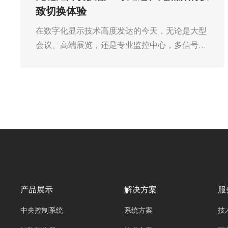
稳定之选
在数字化浪潮席卷全球的今天，各类新型显示技
术与信号传输协议层出不穷。然而，在传统 PC
信号切换领域，广州欧雅丽信息技术有限公司
oyalee中议视控的VGA 矩阵切换器OY-
VGA0404，OY-VGA0808，OY-VGA1616，OY-
VGA0808A依然凭借其卓越的稳定性与适配性，
牢牢占据着重要地位，成为众多专业用户的首选
设备。无论是会议室的高效会议演示，还是监控
中心的实时画面调度，VGA 矩阵切换器都以其稳
定可靠的性能，为传统 PC 信号的切换与传输保
驾护航。
产品展示
解决方案
服
中央控制系统
系统方案
技