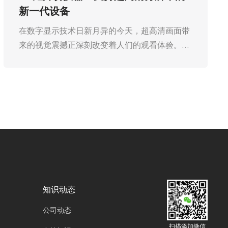
同步管理方案
在数字媒体技术飞速发展的今天，从大型演出活
动到企业会议、家庭影院，音视频信号的处理与
传输变得愈发复杂。如何确保多种音频与视频信
号能够有序、高效地输出，并实现音画同步，成
为行业关注的焦点。广州欧雅丽信息技术有限公
司oyalee中议视控的音视频矩阵切换器“8进8出
FLX-NANO，16进16出FLX-MMD、32进32出
FLX-LARGE、40进40出FLX-PLUS、72进72出
FLX-BIGGER、144进144出FLX-SUPER、288
进288出FLX-MAX”作为专业的音视频信号管理
设备，凭借强大的信号切换与同步功能，为各类
场景提供了完善的解决方案。
知识动态
公司动态
扫描添加微信