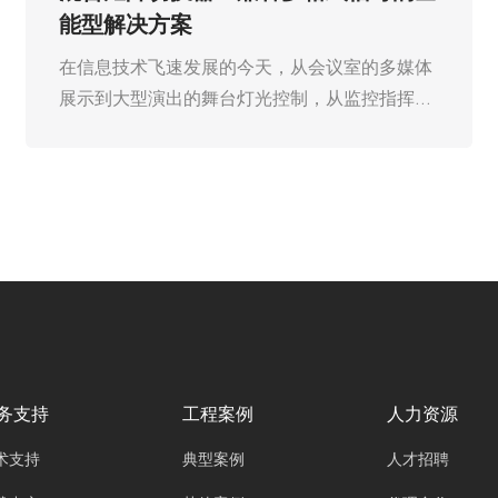
流选择
在信息高速传播的时代，高清视频已成为人们获
取信息、享受娱乐的重要方式。从家庭影院的震
撼视听，到大型会议的高清演示，再到监控指挥
中心的多画面实时显示，高清信号的稳定、高效
传输成为关键需求。广州欧雅丽信息技术有限公
司oyalee中议视控的HDMI矩阵切换器“OY-
HDMI0404、OY-HDMI0808H、OY-
HDMI1616W”作为高清信号传输领域的核心设
备，凭借其卓越的性能和强大的功能，逐渐成为
各行业的主流选择。本文将深入探讨 HDMI 矩阵
切换器的技术原理、核心优势及其广泛的应用场
景，揭示其在高清信号传输领域占据主导地位的
务支持
工程案例
人力资源
奥秘。
术支持
典型案例
人才招聘