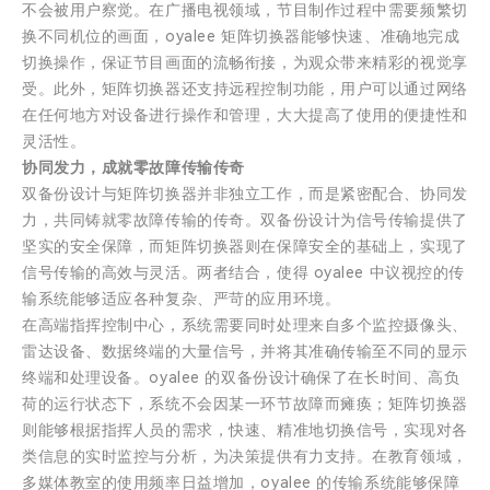
不会被用户察觉。在广播电视领域，节目制作过程中需要频繁切
换不同机位的画面，oyalee 矩阵切换器能够快速、准确地完成
切换操作，保证节目画面的流畅衔接，为观众带来精彩的视觉享
受。此外，矩阵切换器还支持远程控制功能，用户可以通过网络
在任何地方对设备进行操作和管理，大大提高了使用的便捷性和
灵活性。
协同发力，成就零故障传输传奇
双备份设计与矩阵切换器并非独立工作，而是紧密配合、协同发
力，共同铸就零故障传输的传奇。双备份设计为信号传输提供了
坚实的安全保障，而矩阵切换器则在保障安全的基础上，实现了
信号传输的高效与灵活。两者结合，使得 oyalee 中议视控的传
输系统能够适应各种复杂、严苛的应用环境。
在高端指挥控制中心，系统需要同时处理来自多个监控摄像头、
雷达设备、数据终端的大量信号，并将其准确传输至不同的显示
终端和处理设备。oyalee 的双备份设计确保了在长时间、高负
荷的运行状态下，系统不会因某一环节故障而瘫痪；矩阵切换器
则能够根据指挥人员的需求，快速、精准地切换信号，实现对各
类信息的实时监控与分析，为决策提供有力支持。在教育领域，
多媒体教室的使用频率日益增加，oyalee 的传输系统能够保障