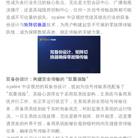
性成为各行业关注的核心焦点。无论是大型会议中心、广播电视
演播厅，还是高端指挥控制中心，任何一次信号传输故障都可能
造成不可估量的损失。oyalee 中议视控凭借其领先行业的双备
份设计与
矩阵切换器
技术，为用户构建起坚不可摧的零故障传输
防线，成为保障数据高效、稳定传输的关键力量。
双备份设计：构建安全传输的 “双重保险”
oyalee 中议视控的双备份设计，犹如为信号传输系统配备了
“双重保险”。其核心原理在于采用双系统架构，主系统与备用系
统并行工作。在正常运行状态下，主系统承担全部信号传输任
务，而备用系统则处于实时热备状态，时刻监测主系统的运行情
况。一旦主系统出现故障，无论是硬件损坏、软件崩溃，还是遭
遇突发的外界干扰，备用系统能够在毫秒级时间内无缝接管传输
任务，确保信号传输不间断。