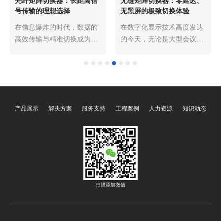
混合矩阵切换器：兼容多格
4K矩阵切换器：支持超高清
式信号的全能型解决方案
分辨率的新一代设备
在信息技术飞速发展的今
​在数字显示技术日新月异的
天，从会议室的多媒体展示
今天，超高清画面带来的视
到大型演出的舞台灯光控
觉震撼正深刻改变着人们的
制，从监控指挥中心的实时
观看体验。从家庭影院到大
画面调度到广播电视的节目
型会议中心，从专业监控室
制作，信号的传输与切换无
到商业展示空间，4K 甚至
处不在。然而，随着数字、
8K 分辨率的显示设备越来
产品展示
解决方案
服务支持
工程案例
人力资源
知识动态
模拟信号种类的不断丰富，
越普及。然而，当面临多个
传统单一格式的信号切换设
信号源输入和输出的复杂场
备已难以满足复杂场景的需
景时，如何高效、稳定地实
求。广州欧雅丽信息技术有
现信号切换，成为了亟待解
限公司oyalee中议视控的混
决的问题。广州欧雅丽信息
合矩阵切换器“8进8出FLX-
技术有限公司oyalee中议视
NANO，16进16出FLX-
控的4K矩阵切换器“8进8出
扫描添加微信
MMD、32进32出FLX-
FLX-NANO，16进16出FLX-
LARGE、40进40出FLX-
MMD、32进32出FLX-
PLUS、72进72出FLX-
LARGE、40进40出FLX-