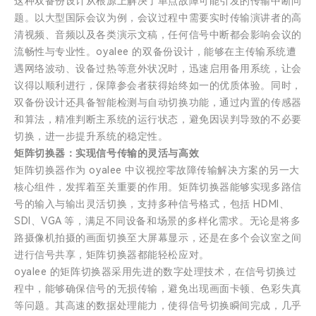
这种双备份设计从根源上解决了单点故障可能引发的传输中断问
题。以大型国际会议为例，会议过程中需要实时传输演讲者的高
清视频、音频以及各类演示文稿，任何信号中断都会影响会议的
流畅性与专业性。oyalee 的双备份设计，能够在主传输系统遭
遇网络波动、设备过热等意外状况时，迅速启用备用系统，让会
议得以顺利进行，保障参会者获得始终如一的优质体验。同时，
双备份设计还具备智能检测与自动切换功能，通过内置的传感器
和算法，精准判断主系统的运行状态，避免因误判导致的不必要
切换，进一步提升系统的稳定性。
矩阵切换器：实现信号传输的灵活与高效
矩阵切换器作为 oyalee 中议视控零故障传输解决方案的另一大
核心组件，发挥着至关重要的作用。矩阵切换器能够实现多路信
号的输入与输出灵活切换，支持多种信号格式，包括 HDMI、
SDI、VGA 等，满足不同设备和场景的多样化需求。无论是将多
路摄像机拍摄的画面切换至大屏幕显示，还是在多个会议室之间
进行信号共享，矩阵切换器都能轻松应对。
oyalee 的矩阵切换器采用先进的数字处理技术，在信号切换过
程中，能够确保信号的无损传输，避免出现画面卡顿、色彩失真
等问题。其高速的数据处理能力，使得信号切换瞬间完成，几乎