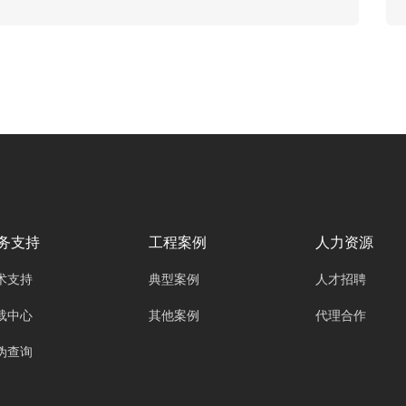
有就是各种矩阵切换器差价怎么那么大，例如AV
矩阵和HDMI矩阵以及无缝矩阵切换器。还有就
是矩阵切换器的路数价格怎么相差那么大？带着
这些疑问，欧雅丽小编今天为大家一一解答：
1、什么是矩阵切换器呢？矩阵切换器用在什么
地方？矩阵切
务支持
工程案例
人力资源
术支持
典型案例
人才招聘
载中心
其他案例
代理合作
伪查询