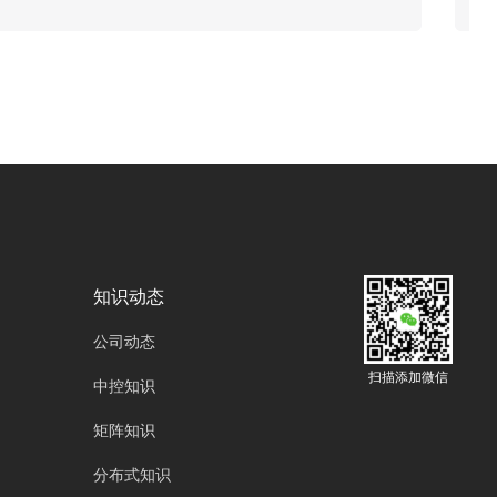
ipad平板电脑或者是手机客户端来操控矩阵的信
号切换。今天广州欧雅丽信息技术有限公司来讲
一讲用手机控制矩阵的好处。
知识动态
公司动态
扫描添加微信
中控知识
矩阵知识
分布式知识