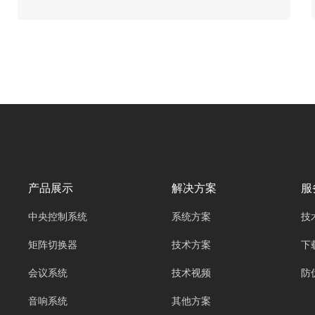
4K超高清信号的输入、切换与输出任务，广泛应
用于政企会议室、指挥中心、多媒体展厅、高校
演播厅等专业场景。网络中控系统主机则作为整
个音视频系统的“大脑”，通过RS232和RJ45两种
主流控制方式，实现对4K@60HZ矩阵切换器的
集中管控，打破设备独立运行的壁垒，兼顾控制
的实时性与灵活性，满足不同场景下的超高清信
号调度需求，推动音视频系统向智能化、集成化
升级。
产品展示
解决方案
服
中央控制系统
系统方案
技
矩阵切换器
技术方案
下
会议系统
技术视频
防
音响系统
其他方案