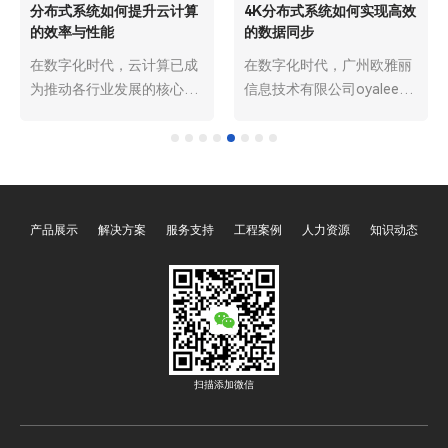
分布式系统如何提升云计算
4K分布式系统如何实现高效
的效率与性能
的数据同步
在数字化时代，云计算已成
在数字化时代，广州欧雅丽
为推动各行业发展的核心技
信息技术有限公司oyalee中
术之一。它通过网络提供可
议视控的4K分布式系统“尹
扩展的计算资源和服务，为
妮思INX-100、INX-200、
企业和用户带来了极大的便
INX-300、INX-500、INX-
利。而广州欧雅丽信息技术
800PRO分布式节点、INX-
有限公司oyalee中议视控的
PCS分布式安装支架、INX-
产品展示
解决方案
服务支持
工程案例
人力资源
知识动态
分布式系统“尹妮思INX-
UI界面设计、INX-PRO节点
100、INX-200、INX-300、
软件、INX-AND客户
INX-500、INX-800PRO分布
端。”的应用愈发广泛，从大
式节点、INX-PCS分布式安
型数据中心到多媒体处理领
装支架、INX-UI界面设计、
域，都能看到其身影。而在
INX-PRO节点软件、INX-
这类系统中，高效的数据同
AND客户端。”作为云计算
步至关重要，它直接关系到
扫描添加微信
的重要支撑，在提升云计算
系统性能、数据一致性以及
的效率与性能方面发挥着关
用户体验。那么，4K 分布