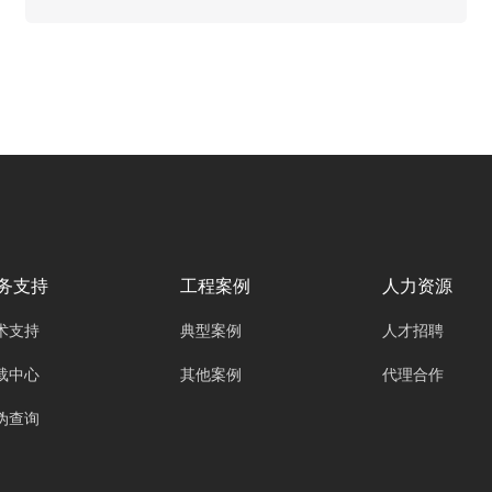
欧雅丽信息技术有限公司oyalee中议视控的分布
式系统“尹妮思INX-100、INX-200、INX-300、
INX-500、INX-800PRO分布式节点、INX-PCS
分布式安装支架、INX-UI界面设计、INX-PRO
节点软件、INX-AND客户端。”凭借其独特的优
势，在安防监控领域的智能化进程中发挥着关键
作用。
务支持
工程案例
人力资源
术支持
典型案例
人才招聘
载中心
其他案例
代理合作
伪查询