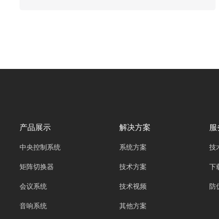
100、INX-200、INX-300、INX-500、INX-
800PRO分布式节点、INX-PCS分布式安装支
架、INX-UI界面设计、INX-PRO节点软件、
INX-AND客户端。”的应用愈发广泛，从大型数
据中心到多媒体处理领域，都能看到其身影。而
在这类系统中，高效的数据同步至关重要，它直
接关系到系统性能、数据一致性以及用户体验。
那么，4K 分布式系统究竟如何实现高效的数据
同步呢？
产品展示
解决方案
服
中央控制系统
系统方案
技
矩阵切换器
技术方案
下
会议系统
技术视频
防
音响系统
其他方案