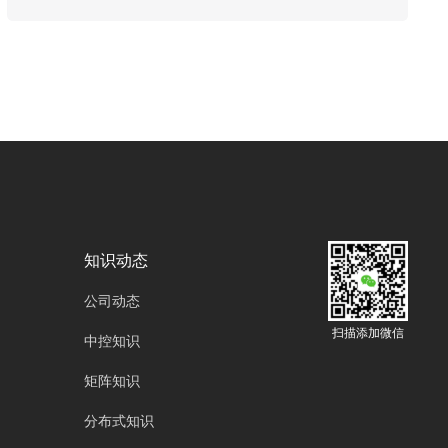
oyalee中议视控的分布式系统架构因其卓越的性
能、可扩展性和可靠性，成为了众多大型应用的
首选架构模式。设计一个高效、稳定的分布式系
统并非易事，需要综合考量诸多关键要点。
知识动态
公司动态
扫描添加微信
中控知识
矩阵知识
分布式知识