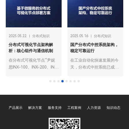
2025.05.22
分布式知识
2025.05.16
分布式知识
分布式可视化节点架构解
国产分布式中控系统架构，
析：核心组件与通信机制
稳定可靠运行
在分布式可视化节点“尹妮
在工业自动化快速发展的今
思INX-100、INX-200、INX-
天，分布式中控系统已成为
300、INX-500、INX-
现代工业生产的核心枢纽。
800PRO分布式节点”架构
它如同工业生产的 “大脑”，
中，网络传输协议决定了数
负责协调和管理各个生产环
据在节点之间的传输方式和
节，确保生产过程的高效、
效率。常用的传输协议有
稳定与安全。广州欧雅丽信
产品展示
解决方案
服务支持
工程案例
人力资源
知识动态
TCP 和 UDP。TCP 协议提
息技术有限公司oyalee中议
供可靠的面向连接的传输服
视控的国产分布式中控系
务，确保数据的准确性和完
统“OY-N1000C、OY-