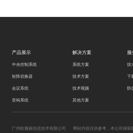
迟，提升了系统响应速度，在工业互联网、智能
交通、医疗等众多领域展现出巨大的应用潜力。
而分布式可视化技术，则为边缘计算系统提供了
直观呈现数据、洞察系统运行状态的能力，二者
的融合 —— 广州欧雅丽信息技术有限公司
oyalee中议视控的分布式可视化节点部署，成为
了释放边缘计算全部效能的关键一环。
产品展示
解决方案
服
中央控制系统
系统方案
技
矩阵切换器
技术方案
下
会议系统
技术视频
防
音响系统
其他方案
广州欧雅丽信息技术有限公司 网站内容仅供参考，本公司保留最终