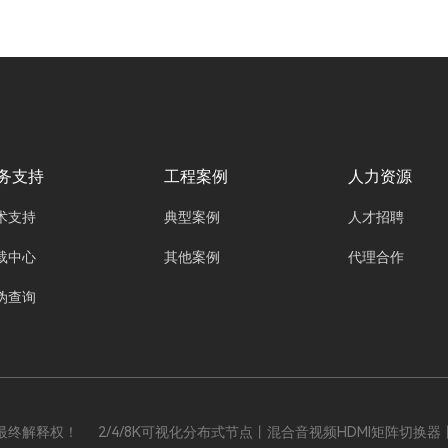
点“尹妮思INX-100、INX-200、INX-300、
INX-500、INX-800PRO分布式节点、INX-PCS
分布式安装支架、INX-UI界面设计、INX-PRO
节点软件、INX-AND客户端。”的出现，犹如一
场及时雨，为会议格调的提升带来了全新可能。
务支持
工程案例
人力资源
术支持
典型案例
人才招聘
载中心
其他案例
代理合作
伪查询
解释权！ 2/4/8K可视化分布式节点丨混合音视频HDMI矩阵切换