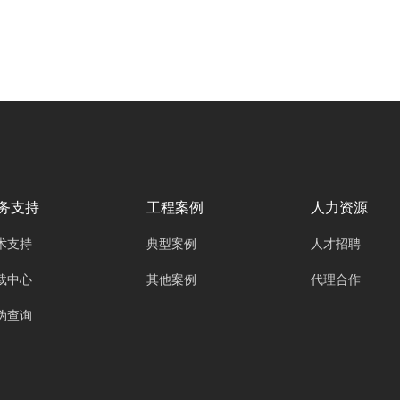
技术有限公司oyalee中议视控可扩展分布式坐席
节点技术应运而生，它为轻松增加坐席数量，提
升坐席系统的整体性能和适应性提供了创新的解
决方案。
务支持
工程案例
人力资源
术支持
典型案例
人才招聘
载中心
其他案例
代理合作
伪查询