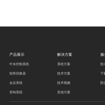
的
视控的分布式系统“尹妮思INX-100、INX-
系
200、INX-300、INX-500、INX-800PRO分布
式节点、INX-PCS分布式安装支架、INX-UI界
面设计、INX-PRO节点软件、INX-AND客户
端。”作为一种创新的数据处理架构，正逐渐崭
露头角，成为推动各行业数字化转型的关键力
量，堪称数据处理的 “超级引擎”。
产品展示
解决方案
服
中央控制系统
系统方案
技
矩阵切换器
技术方案
下
会议系统
技术视频
防
音响系统
其他方案