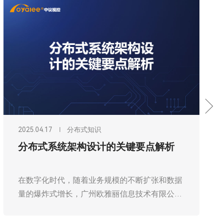
2025.03.20
分布式知识
简易安装分布式坐席节点，几分钟完成
部署
在当今数字化时代，高效的信息处理和协作至关
重要。广州欧雅丽信息技术有限公司oyalee中议
视控分布式坐席系统“尹妮思INX-100、INX-