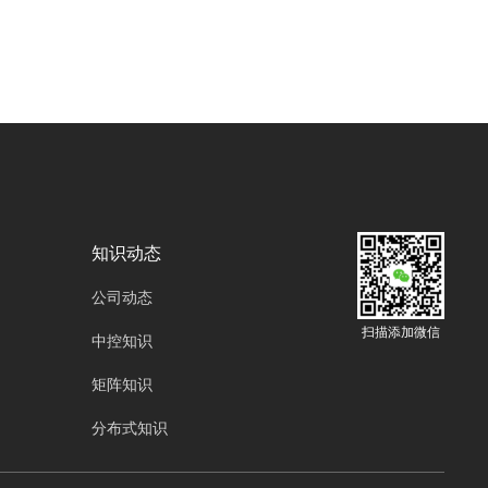
200、INX-300、INX-500、INX-800PRO分布
式节点、INX-PCS分布式安装支架、INX-UI界
面设计、INX-PRO节点软件、INX-AND客户
端。”作为一种先进的信息交互平台，广泛应用
于指挥中心、监控室等场所。而实现分布式坐席
节点的快速部署，能极大提升工作效率，减少系
统搭建时间成本。本文将详细介绍如何在短短几
分钟内完成分布式坐席节点的简易安装。
知识动态
公司动态
扫描添加微信
中控知识
矩阵知识
分布式知识