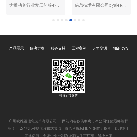
为推动各行业发展的核心技
信息技术有限公司oyalee中
术之一。它通过网络提供可
议视控的4K分布式系统“尹
扩展的计算资源和服务，为
妮思INX-100、INX-200、
企业和用户带来了极大的便
INX-300、INX-500、INX-
利。而广州欧雅丽信息技术
800PRO分布式节点、INX-
有限公司oyalee中议视控的
PCS分布式安装支架、INX-
产品展示
解决方案
服务支持
工程案例
人力资源
知识动态
分布式系统“尹妮思INX-
UI界面设计、INX-PRO节点
100、INX-200、INX-300、
软件、INX-AND客户
INX-500、INX-800PRO分布
端。”的应用愈发广泛，从大
式节点、INX-PCS分布式安
型数据中心到多媒体处理领
装支架、INX-UI界面设计、
域，都能看到其身影。而在
INX-PRO节点软件、INX-
这类系统中，高效的数据同
AND客户端。”作为云计算
步至关重要，它直接关系到
扫描添加微信
的重要支撑，在提升云计算
系统性能、数据一致性以及
的效率与性能方面发挥着关
用户体验。那么，4K 分布
键作用。
式系统究竟如何实现高效的
广州欧雅丽信息技术有限公司 网站内容仅供参考，本公司保留最终解释
数据同步呢？
权！ 2/4/8K可视化分布式节点丨混合音视频HDMI矩阵切换器丨处理器丨
无线话筒丨会议中央控制系统源头生产厂家丨解决方案