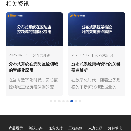
相关资讯
2025.04.17
分布式知识
2025.04.17
分布式知识
分布式系统在安防监控领域
分布式系统架构设计的关键
的智能化应用
要点解析
在当今数字化时代，安防监
在数字化时代，随着业务规
控领域正经历着深刻的变
模的不断扩张和数据量的爆
革，智能化已成为其发展的
炸式增长，广州欧雅丽信息
重要趋势。广州欧雅丽信息
技术有限公司oyalee中议视
技术有限公司oyalee中议视
控的分布式系统架构因其卓
控的分布式系统“尹妮思
越的性能、可扩展性和可靠
INX-100、INX-200、INX-
性，成为了众多大型应用的
产品展示
解决方案
服务支持
工程案例
人力资源
知识动态
300、INX-500、INX-
首选架构模式。设计一个高