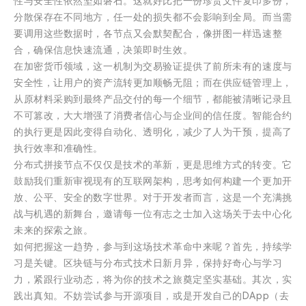
性与安全性依然坚如磐石。这就好比把一份珍贵文件复印多份，
分散保存在不同地方，任一处的损失都不会影响到全局。而当需
要调用这些数据时，各节点又会默契配合，像拼图一样迅速整
合，确保信息快速流通，决策即时生效。
在加密货币领域，这一机制为交易验证提供了前所未有的速度与
安全性，让用户的资产流转更加顺畅无阻；而在供应链管理上，
从原材料采购到最终产品交付的每一个细节，都能被清晰记录且
不可篡改，大大增强了消费者信心与企业间的信任度。智能合约
的执行更是因此变得自动化、透明化，减少了人为干预，提高了
执行效率和准确性。
分布式拼接节点不仅仅是技术的革新，更是思维方式的转变。它
鼓励我们重新审视现有的互联网架构，思考如何构建一个更加开
放、公平、安全的数字世界。对于开发者而言，这是一个充满挑
战与机遇的新舞台，邀请每一位有志之士加入这场关于去中心化
未来的探索之旅。
如何把握这一趋势，参与到这场技术革命中来呢？首先，持续学
习是关键。区块链与分布式技术日新月异，保持好奇心与学习
力，紧跟行业动态，将为你的技术之旅奠定坚实基础。其次，实
践出真知。不妨尝试参与开源项目，或是开发自己的DApp（去