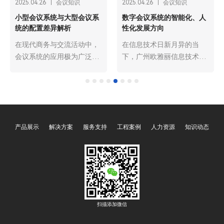
2025.04.26
会议知识
2025.04.26
会议知识
小型会议系统与大型会议系
数字会议系统的智能化、人
统的配置差异解析
性化发展方向
在现代商务与交流活动中，
在信息技术日新月异的当
会议系统的应用极为广泛。
下，广州欧雅丽信息技术有
根据会议规模与实际需求的
限公司oyalee中议视控的数
不同，广州欧雅丽信息技术
字会议系统作为现代化办公
有限公司oyalee中议视控的
与沟通协作的关键工具，正
会议系统可分为小型会议系
朝着智能化、人性化的方向
统与大型会议系统，二者在
大步迈进。这种发展趋势不
产品展示
解决方案
服务支持
工程案例
人力资源
知识动态
配置上存在诸多差异。深入
仅深刻改变了传统会议模
了解这些差异，有助于各组
式，更为人们的工作和交流
织机构依据自身情况，精准
带来了前所未有的便捷与高
构建合适的会议系统。
效。
扫描添加微信