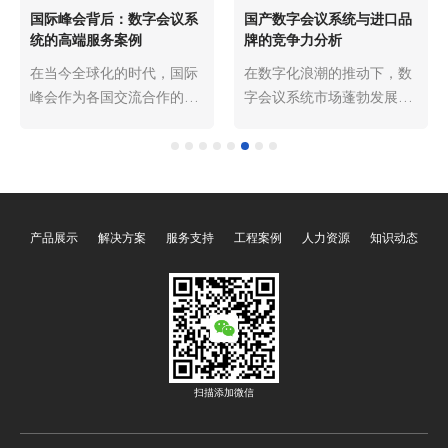
国际峰会背后：数字会议系
国产数字会议系统与进口品
统的高端服务案例
牌的竞争力分析
在当今全球化的时代，国际
在数字化浪潮的推动下，数
峰会作为各国交流合作的重
字会议系统市场蓬勃发展。
要平台，对会议的组织和技
进口品牌凭借先发优势，长
术支持提出了极高的要求。
期在该领域占据重要地位，
每一场成功举办的国际峰会
而国产数字会议系统近年来
背后，都离不开先进的数字
也发展迅猛，逐渐崭露头
会议系统的有力支撑。
角。深入剖析两者的竞争
产品展示
解决方案
服务支持
工程案例
人力资源
知识动态
oyalee 中议视控，作为行业
力，对于行业发展及企业的
内的佼佼者，凭借其卓越的
市场决策具有重要意义。
技术和优质的服务，在众多
国际峰会中脱颖而出，为会
议的顺利进行提供了坚实保
障。
扫描添加微信