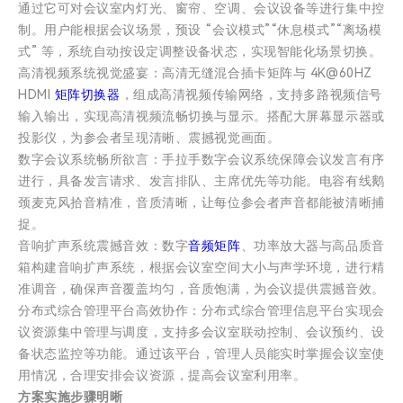
通过它可对会议室内灯光、窗帘、空调、会议设备等进行集中控
制。用户能根据会议场景，预设 “会议模式”“休息模式”“离场模
式” 等，系统自动按设定调整设备状态，实现智能化场景切换。
高清视频系统视觉盛宴：高清无缝混合插卡矩阵与 4K@60HZ
HDMI
矩阵切换器
，组成高清视频传输网络，支持多路视频信号
输入输出，实现高清视频流畅切换与显示。搭配大屏幕显示器或
投影仪，为参会者呈现清晰、震撼视觉画面。
数字会议系统畅所欲言：手拉手数字会议系统保障会议发言有序
进行，具备发言请求、发言排队、主席优先等功能。电容有线鹅
颈麦克风拾音精准，音质清晰，让每位参会者声音都能被清晰捕
捉。
音响扩声系统震撼音效：数字
音频矩阵
、功率放大器与高品质音
箱构建音响扩声系统，根据会议室空间大小与声学环境，进行精
准调音，确保声音覆盖均匀，音质饱满，为会议提供震撼音效。
分布式综合管理平台高效协作：分布式综合管理信息平台实现会
议资源集中管理与调度，支持多会议室联动控制、会议预约、设
备状态监控等功能。通过该平台，管理人员能实时掌握会议室使
用情况，合理安排会议资源，提高会议室利用率。
方案实施步骤明晰