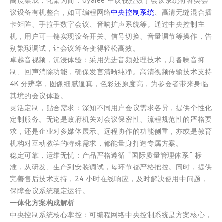
高度集成，化繁为简：oyalee 中议视控数字会议系统将各类会
议设备有机整合，如可编程网络
中央控制系统
、高清无缝混合插
卡矩阵、手拉手数字会议、音响扩声系统等。通过中央控制主
机，用户可一键实现设备开关、信号切换、音量调节等操作，告
别繁琐调试，让会议筹备变得轻松高效。
卓越音视频，沉浸体验：采用先进音频处理技术，具备噪音抑
制、回声消除功能，确保发言清晰纯净。高清视频传输技术支持
4K 分辨率，图像细腻逼真，色彩还原度高，为参会者带来身临
其境的会议体验。
灵活定制，贴合需求：深知不同用户会议需求各异，提供个性化
定制服务。无论是政府机关对会议保密性、流程规范性的严格要
求，还是企业对多媒体展示、远程协作的功能侧重，亦或是教育
机构对互动教学的特殊需求，都能量身打造专属方案。
稳定可靠，运维无忧：产品严格遵循 “国际质量管理体系” 标
准，从研发、生产到安装调试，每环节都严格把控。同时，提供
完善售后技术支持，24 小时在线响应，及时解决使用中问题，
保障会议系统稳定运行。
一体化方案构成解析
中央控制系统核心掌控：可编程网络中央控制系统是方案核心，