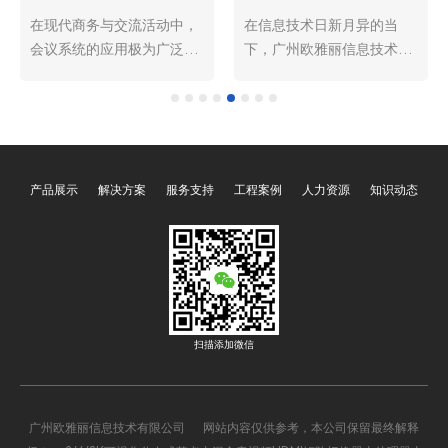
在现代商务与交流活动中，
在信息技术日新月异的当
会议系统的应用极为广泛。
下，广州欧雅丽信息技术有
根据会议规模与实际需求的
限公司oyalee中议视控的数
不同，广州欧雅丽信息技术
字会议系统作为现代化办公
有限公司oyalee中议视控的
与沟通协作的关键工具，正
会议系统可分为小型会议系
朝着智能化、人性化的方向
统与大型会议系统，二者在
大步迈进。这种发展趋势不
产品展示
解决方案
服务支持
工程案例
人力资源
知识动态
配置上存在诸多差异。深入
仅深刻改变了传统会议模
了解这些差异，有助于各组
式，更为人们的工作和交流
织机构依据自身情况，精准
带来了前所未有的便捷与高
构建合适的会议系统。
效。
扫描添加微信
广州欧雅丽信息技术有限公司 网站内容仅供参考，本公司保留最终解释