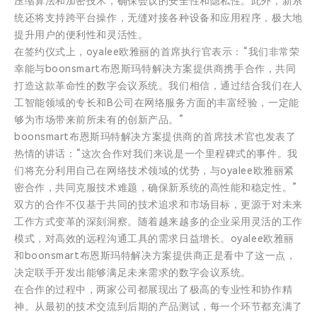
压缩算法和加密技术，确保会议的安全性和隐私性。此外，新系
统还将支持跨平台操作，无缝对接各种设备和应用程序，极大地
提升用户的便利性和灵活性。
在签约仪式上，oyalee欧雅丽的首席执行官表示：“我们非常荣
幸能与boonsmart布恩斯玛特解决方案提供商携手合作，共同
打造这款革命性的数字会议系统。我们相信，通过结合我们在人
工智能领域的专长和B公司在网络服务方面的丰富经验，一定能
够为市场带来前所未有的创新产品。”
boonsmart布恩斯玛特解决方案提供商的首席技术官也发表了
热情的讲话：“这次合作对我们来说是一个里程碑式的事件。我
们将充分利用自己在网络技术领域的优势，与oyalee欧雅丽紧
密合作，共同克服技术难题，确保新系统的高性能和稳定性。”
双方的合作不仅基于共同的技术追求和市场目标，更源于对未来
工作方式变革的深刻洞察。随着越来越多的企业采用灵活的工作
模式，对高效的远程沟通工具的需求日益增长。oyalee欧雅丽
和boonsmart布恩斯玛特解决方案提供商正是看中了这一点，
决定联手开发出能够满足未来需求的数字会议系统。
在合作的过程中，两家公司都展现出了极高的专业性和协作精
神。从最初的技术交流到后期的产品测试，每一个环节都充满了