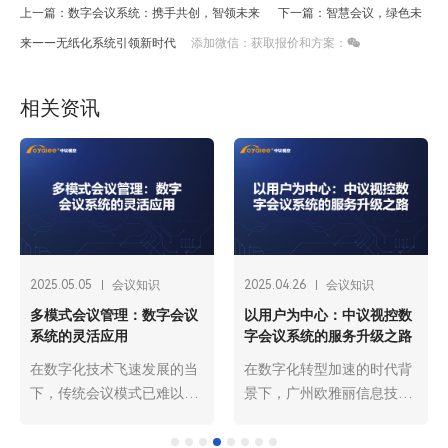
上一篇：数字会议系统：携手共创，智领未来
下一篇：智慧会议，绿色未
来——无纸化系统引领新时代
添加微信：获取报价和方案：
相关资讯
25.04.26
会议知识
2025.04.26
会议知识
2025.0
用户为中心：中议视控数
小型会议系统与大型会议系
数字
会议系统的服务升级之路
统的配置差异解析
性化
数字化转型加速的时代背
在现代商务与交流活动中，
在信
下，广州欧雅丽信息技术
会议系统的应用极为广泛。
下，
限公司oyalee中议视控的
根据会议规模与实际需求的
限公司
字会议系统已成为现代商
不同，广州欧雅丽信息技术
字会