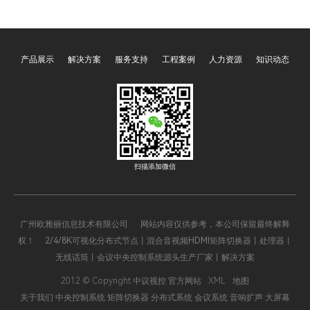
、政务及各类活动的核心
有限公司oyalee中议视控的
与沟
础设施。作为行业领先
会议系统可分为小型会议系
朝着
，中议视控始终将 “以用
统与大型会议系统，二者在
大步
产品展示
解决方案
服务支持
工程案例
人力资源
知识动态
为中心” 作为服务理念的
配置上存在诸多差异。深入
仅深
石。面对用户对会议系统
了解这些差异，有助于各组
式，
能化、个性化、高效化的
织机构依据自身情况，精准
带来
高要求，中议视控开启了
构建合适的会议系统。
效。
面的服务升级之路，力求
用户打造更优质、更贴合
求的数字会议体验。
扫描添加微信
广州欧雅丽信息技术有限公司 网站内容仅供参考，本公司保留最终解释
权！ 2/4/8K可视化分布式节点丨混合音视频HDMI矩阵切换器丨处理器丨
无线话筒丨会议中央控制系统源头生产厂家丨解决方案
2012 © Copyright 中议视控 官方网站
XML
地图
关于我们
中央控制系统
矩阵切换器
分布式系统
会议系统
音响扩声
大屏幕