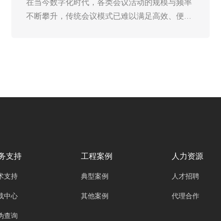
在当今数字化时代，各类会议活动的规模与频率
不断攀升，传统会议模式已难以满足高效、便
捷、智能化的会议需求。广州欧雅丽信息技术有
限公司oyalee中议视控的数字会议系统“角色分
离主机OY-D6103，会议系统主机OY-D6105，
系统扩展主机OY-D6100，会议话筒处理器OY-
D6101，会议话筒代表单元OY-D505NB，OY-
D205NB，会议主席单元OY-D505NA，OY-
D205NB等”凭借其先进的技术与完善的服务体
系，成为提升会议品质的重要利器。从会前筹备
到会后总结，数字会议系统的专业服务贯穿会议
全流程，为各类会议的顺利开展提供坚实保障。
务支持
工程案例
人力资源
术支持
典型案例
人才招聘
载中心
其他案例
代理合作
伪查询