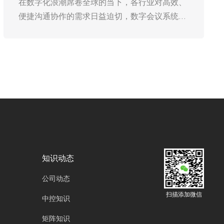
在数字化浪潮席卷全球的当下，各行业对高效、
便捷沟通协作的需求日益迫切，数字会议系统作
为重要的沟通桥梁，其重要性不言而喻。与此同
时，随着国际形势的复杂多变，实现关键技术的
国产化替代，已成为保障国家信息安全、推动产
业自主可控发展的必由之路。在这样的大背景
下，广州欧雅丽信息技术有限公司oyalee中议视
控的数字会议系统的国产化替代与自主创新，不
仅是技术层面的突破，更是关乎国家战略安全与
长远发展的重要举措。
知识动态
公司动态
扫描添加微信
中控知识
矩阵知识