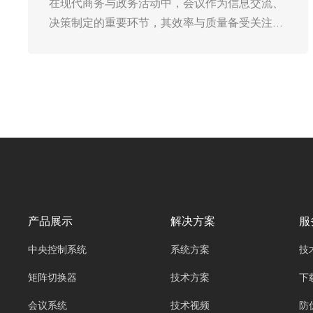
在现代商务与政务活动中，会议作为信息交流、
决策制定的重要环节，其效率与质量备受关注。
广州欧雅丽信息技术有限公司oyalee中议视控的
数字会议系统“OY-W6001、OY-W6005、OY-
W6008等数字会议主机，OY-W618、OY-
W626、OY-W622等5G单元，OY-W616、OY-
W606、OY-W515等数字会议单元、OY-5GAP、
OY-POW20充电箱。”的出现，极大地提升了会
议的便捷性与互动性。而在构建数字会议系统
时，有线与无线两种方案各有千秋，成为决策者
面临的重要抉择。深入剖析二者的优劣势，对于
打造高效、适配的会议环境意义重大。
产品展示
解决方案
服
中央控制系统
系统方案
技
矩阵切换器
技术方案
下
会议系统
技术视频
防