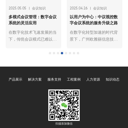
2025.05.05
会议知识
2025.04.26
会议知识
多模式会议管理：数字会议
以用户为中心：中议视控数
系统的灵活应用
字会议系统的服务升级之路
在数字化技术飞速发展的当
在数字化转型加速的时代背
下，传统会议模式已难以满
景下，广州欧雅丽信息技术
足企业、组织日益多样化的
有限公司oyalee中议视控的
沟通与协作需求。广州欧雅
数字会议系统已成为现代商
丽信息技术有限公司oyalee
务、政务及各类活动的核心
中议视控的数字会议系
基础设施。作为行业领先
统“角色分离主机OY-
者，中议视控始终将 “以用
产品展示
解决方案
服务支持
工程案例
人力资源
知识动态
D6103，会议系统主机OY-
户为中心” 作为服务理念的
D6105，系统扩展主机OY-
基石。面对用户对会议系统
D6100，会议话筒处理器
智能化、个性化、高效化的
OY-D6101，会议话筒代表
更高要求，中议视控开启了
单元OY-D505NB，OY-
全面的服务升级之路，力求
D205NB，会议主席单元
为用户打造更优质、更贴合
OY-D505NA，OY-D205NB
需求的数字会议体验。
扫描添加微信