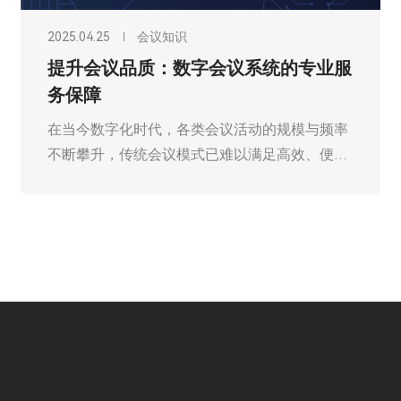
2025.04.25
会议知识
提升会议品质：数字会议系统的专业服
务保障
在当今数字化时代，各类会议活动的规模与频率
不断攀升，传统会议模式已难以满足高效、便
捷、智能化的会议需求。广州欧雅丽信息技术有
限公司oyalee中议视控的数字会议系统“角色分
离主机OY-D6103，会议系统主机OY-D6105，
系统扩展主机OY-D6100，会议话筒处理器OY-
D6101，会议话筒代表单元OY-D505NB，OY-
D205NB，会议主席单元OY-D505NA，OY-
D205NB等”凭借其先进的技术与完善的服务体
系，成为提升会议品质的重要利器。从会前筹备
到会后总结，数字会议系统的专业服务贯穿会议