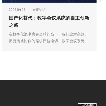
2025.04.25
会议知识
国产化替代：数字会议系统的自主创新
之路
在数字化浪潮席卷全球的当下，各行业对高效、
便捷沟通协作的需求日益迫切，数字会议系统作
为重要的沟通桥梁，其重要性不言而喻。与此同
时，随着国际形势的复杂多变，实现关键技术的
国产化替代，已成为保障国家信息安全、推动产
业自主可控发展的必由之路。在这样的大背景
下，广州欧雅丽信息技术有限公司oyalee中议视
控的数字会议系统的国产化替代与自主创新，不
仅是技术层面的突破，更是关乎国家战略安全与
长远发展的重要举措。