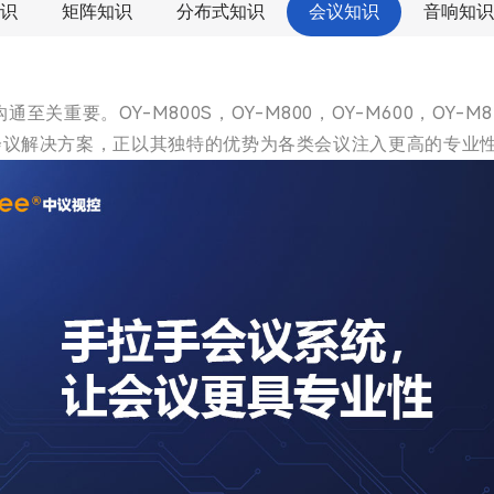
识
矩阵知识
分布式知识
会议知识
音响知识
OY-M800S，OY-M800，OY-M600，OY-M826C，
会议解决方案，正以其独特的优势为各类会议注入更高的专业