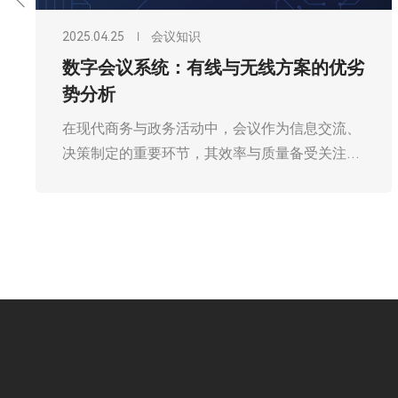
2025.04.25
会议知识
数字会议系统：有线与无线方案的优劣
势分析
在现代商务与政务活动中，会议作为信息交流、
决策制定的重要环节，其效率与质量备受关注。
广州欧雅丽信息技术有限公司oyalee中议视控的
数字会议系统“OY-W6001、OY-W6005、OY-
W6008等数字会议主机，OY-W618、OY-
W626、OY-W622等5G单元，OY-W616、OY-
W606、OY-W515等数字会议单元、OY-5GAP、
OY-POW20充电箱。”的出现，极大地提升了会
议的便捷性与互动性。而在构建数字会议系统
时，有线与无线两种方案各有千秋，成为决策者
面临的重要抉择。深入剖析二者的优劣势，对于