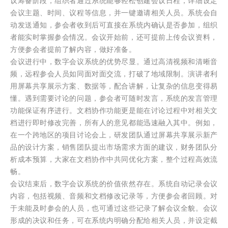
议筹备阶段，组织者通过系统能够轻松创建会议日程，详细设定
会议主题、时间、议程等信息，并一键邀请相关人员。系统会自
动发送通知，参会者收到后可直接在系统内确认是否参加，组织
者能实时掌握参会情况。会议开始前，还可提前上传会议资料，
方便参会者提前了解内容，做好准备。
会议进行中，数字会议系统的优势尽显。通过高清视频和清晰音
频，远程参会人员如同面对面交流，打破了地域限制。演讲者利
用屏幕共享展示方案、数据等，配合讲解，让复杂的信息变得易
懂。遇到需要讨论的问题，参会者可随时发言，系统的发言管理
功能保证有序进行。文档协作功能更是能在讨论过程中对相关文
档进行即时修改完善，所有人的意见都能迅速融入其中。例如，
在一个跨地区的项目讨论会上，研发团队通过屏幕共享展示新产
品的设计方案，销售团队提出市场需求方面的建议，财务团队分
析成本预算，大家在文档协作中共同优化方案，整个过程高效流
畅。
会议结束后，数字会议系统的价值依然存在。系统自动记录会议
内容，包括视频、音频和文档修改记录等，方便参会者回顾。对
于未能及时参会的人员，也可通过这些记录了解会议全貌。会议
形成的决议和任务，可在系统内明确分配给相关人员，并设定截