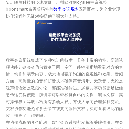
要。随着科技的飞速发展，广州欧雅丽oyalee中议视控，
boonsmart布恩斯玛特的
数字会议系统
应运而生，为企业实现
协作流程的无缝对接提供了强大的支持。
数字会议系统集成了多种先进的技术，具备丰富的功能。高清视
频功能让参会者仿佛置身于同一空间，能够清晰地看到对方的表
情、动作和演示内容，极大地增强了沟通的直观性和效果。音频
方面，高质量的拾音和扩音技术确保声音清晰、无杂音，无论是
轻声细语还是激烈讨论，都能准确传达。屏幕共享功能更是让信
息传递变得便捷，演讲者可以轻松将自己的文档、演示文稿、实
时操作界面等展示给所有参会人员，方便大家同步理解和交流。
文档协作功能允许参会者在线共同编辑文档，实时查看彼此的修
改，提高了工作效率。
在协作流程的各个阶段，数字会议系统都发挥着关键作用。在会