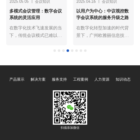
2025.05.05
会议知识
2025.04.26
会议知识
多模式会议管理：数字会议
以用户为中心：中议视控数
系统的灵活应用
字会议系统的服务升级之路
在数字化技术飞速发展的当
在数字化转型加速的时代背
下，传统会议模式已难以满
景下，广州欧雅丽信息技术
足企业、组织日益多样化的
有限公司oyalee中议视控的
沟通与协作需求。广州欧雅
数字会议系统已成为现代商
丽信息技术有限公司oyalee
务、政务及各类活动的核心
中议视控的数字会议系
基础设施。作为行业领先
统“角色分离主机OY-
者，中议视控始终将 “以用
产品展示
解决方案
服务支持
工程案例
人力资源
知识动态
D6103，会议系统主机OY-
户为中心” 作为服务理念的
D6105，系统扩展主机OY-
基石。面对用户对会议系统
D6100，会议话筒处理器
智能化、个性化、高效化的
OY-D6101，会议话筒代表
更高要求，中议视控开启了
单元OY-D505NB，OY-
全面的服务升级之路，力求
D205NB，会议主席单元
为用户打造更优质、更贴合
OY-D505NA，OY-D205NB
需求的数字会议体验。
扫描添加微信
等”凭借其强大的功能和灵活