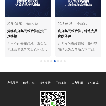
2025.06.25
音响知识
2025.06.25
音响知识
揭秘真分集无线话筒的抗干
真分集无线话筒，缔造完美
扰秘籍
音频体验
在当今的音频领域，真分集
​在当今的音频领域，无线话
无线话筒凭借其出色的抗干
筒已成为众多场合不可或缺
扰能力，成为众多专业场合
的设备。无论是舞台演出、
的首选音频设备。无论是大
会议演讲，还是教育培训、
型演唱会、商务会议，还是
娱乐直播，无线话筒都为声
教育培训、现场演出等场
音的传播带来了极大的便
景，真分集无线话筒都能确
利。然而，普通无线话筒在
产品展示
解决方案
服务支持
工程案例
人力资源
知识动态
保声音清晰、稳定地传输，
信号稳定性和音频质量方面
为观众和听众带来优质的听
往往存在一些局限，广州欧
觉体验。那么，广州欧雅丽
雅丽信息技术有限公司
信息技术有限公司oyalee中
oyalee中议视控的真分集无