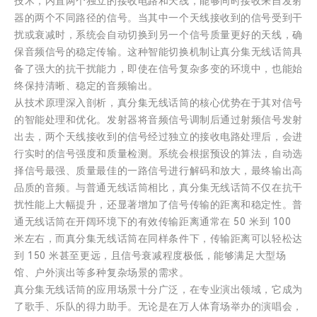
技术，内置两个独立的接收电路和天线，能够同时接收来自发射
器的两个不同路径的信号。当其中一个天线接收到的信号受到干
扰或衰减时，系统会自动切换到另一个信号质量更好的天线，确
保音频信号的稳定传输。这种智能切换机制让真分集无线话筒具
备了强大的抗干扰能力，即使在信号复杂多变的环境中，也能始
终保持清晰、稳定的音频输出。
从技术原理深入剖析，真分集无线话筒的核心优势在于其对信号
的智能处理和优化。发射器将音频信号调制后通过射频信号发射
出去，两个天线接收到的信号经过独立的接收电路处理后，会进
行实时的信号强度和质量检测。系统会根据预设的算法，自动选
择信号最强、质量最佳的一路信号进行解码和放大，最终输出高
品质的音频。与普通无线话筒相比，真分集无线话筒不仅在抗干
扰性能上大幅提升，还显著增加了信号传输的距离和稳定性。普
通无线话筒在开阔环境下的有效传输距离通常在 50 米到 100
米左右，而真分集无线话筒在同样条件下，传输距离可以轻松达
到 150 米甚至更远，且信号衰减程度极低，能够满足大型场
馆、户外演出等多种复杂场景的需求。
真分集无线话筒的应用场景十分广泛，在专业演出领域，它成为
了歌手、乐队的得力助手。无论是在万人体育场举办的演唱会，