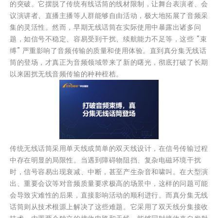
的突破。它摆脱了传统有线话筒的线材限制，让舞台表演者、会
议演讲者、直播主播等人群能够自由活动，极大地拓展了音频采
集的灵活性。然而，早期无线话筒在实际使用中暴露出诸多问
题，如信号不稳定、容易受到干扰、续航能力不足等，这些 “束
缚” 严重影响了音频传输的质量和使用体验。直到真分集无线话
筒的登场，才真正为音频领域带来了新的曙光，彻底打破了长期
以来困扰无线音频传输的种种桎梏。
传统无线话筒采用单天线或简单的双天线设计，在信号传输过程
中存在明显的局限性。当遇到障碍物阻挡、复杂电磁环境干扰
时，信号容易出现衰减、中断，甚至产生杂音和啸叫。在大型演
出、重要会议等对音频质量要求极高的场景中，这样的问题可能
会导致灾难性的后果，直接影响活动的顺利进行。而真分集无线
话筒则从技术根源上解决了这些难题。它采用了双天线分集接收