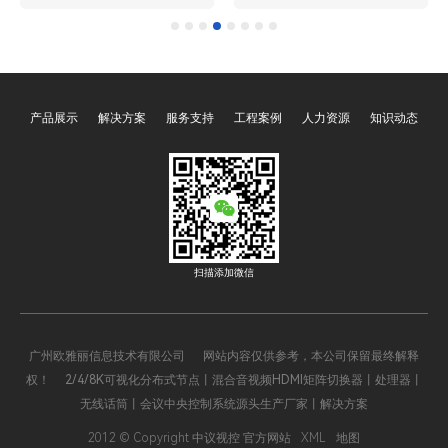
司oyalee中议视控的真分集
动作都承载着艺术的张力，
无线话筒“UT-1820，UT-
而声音更是传递情感、塑造
1840，UT-1880，手持一拖
角色的关键要素。在现代舞
二UT-1820S，一拖四UT-
台表演中，无线话筒早已成
1840S等”正逐渐崭露头角，
为不可或缺的设备，它让表
产品展示
解决方案
服务支持
工程案例
人力资源
知识动态
以其卓越的性能和创新的技
演者摆脱了线缆的束缚，能
术，为音频领域带来了前所
够自由地在舞台上释放魅
未有的变革，重塑着我们对
力。广州欧雅丽信息技术有
声音传输和接收的认知。
限公司oyalee中议视控的真
分集无线话筒“UT-1820，
UT-1840，UT-188
扫描添加微信
广州欧雅丽信息技术有限公司 网站内容仅供参考，本公司保留最终解释
权！ 2/4/8K可视化分布式节点丨混合音视频HDMI矩阵切换器丨处理器丨
无线话筒丨会议中央控制系统源头生产厂家丨解决方案
2012 © Copyright 中议视控 官方网站
XML
地图