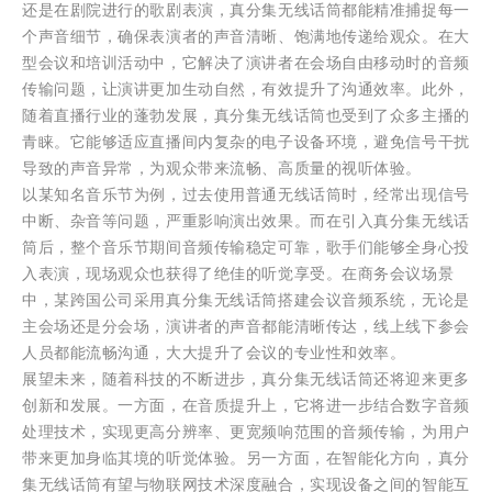
还是在剧院进行的歌剧表演，真分集无线话筒都能精准捕捉每一
个声音细节，确保表演者的声音清晰、饱满地传递给观众。在大
型会议和培训活动中，它解决了演讲者在会场自由移动时的音频
传输问题，让演讲更加生动自然，有效提升了沟通效率。此外，
随着直播行业的蓬勃发展，真分集无线话筒也受到了众多主播的
青睐。它能够适应直播间内复杂的电子设备环境，避免信号干扰
导致的声音异常，为观众带来流畅、高质量的视听体验。
以某知名音乐节为例，过去使用普通无线话筒时，经常出现信号
中断、杂音等问题，严重影响演出效果。而在引入真分集无线话
筒后，整个音乐节期间音频传输稳定可靠，歌手们能够全身心投
入表演，现场观众也获得了绝佳的听觉享受。在商务会议场景
中，某跨国公司采用真分集无线话筒搭建会议音频系统，无论是
主会场还是分会场，演讲者的声音都能清晰传达，线上线下参会
人员都能流畅沟通，大大提升了会议的专业性和效率。
展望未来，随着科技的不断进步，真分集无线话筒还将迎来更多
创新和发展。一方面，在音质提升上，它将进一步结合数字音频
处理技术，实现更高分辨率、更宽频响范围的音频传输，为用户
带来更加身临其境的听觉体验。另一方面，在智能化方向，真分
集无线话筒有望与物联网技术深度融合，实现设备之间的智能互