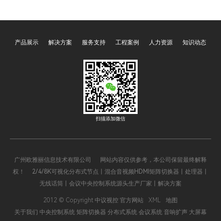
1840，UT-1880，手持一拖
角色的关键要素。在现代舞
二UT-1820S，一拖四UT-
台表演中，无线话筒早已成
1840S等”正逐渐崭露头角，
为不可或缺的设备，它让表
产品展示
解决方案
服务支持
工程案例
人力资源
知识动态
以其卓越的性能和创新的技
演者摆脱了线缆的束缚，能
术，为音频领域带来了前所
够自由地在舞台上释放魅
未有的变革，重塑着我们对
力。广州欧雅丽信息技术有
声音传输和接收的认知。
限公司oyalee中议视控的真
分集无线话筒“UT-1820，
UT-1840，UT-188
扫描添加微信
广州欧雅丽信息技术有限公司 网站内容仅供参考，本公司保留最终解释
权！ 2/4/8K可视化分布式节点丨混合音视频HDMI矩阵切换器丨处理器丨
无线话筒丨会议中央控制系统源头生产厂家丨解决方案
2012 © Copyright 中议视控 官方网站
XML
地图
关于我们
中央控制系统
矩阵切换器
分布式系统
会议系统
音响扩声
大屏幕