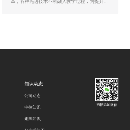
会议活动中扮演着愈发重要的角色。广州欧雅丽
oyalee中议视控，boonsmart布恩斯玛特的数字
音频处理器“PX-0808数字音频处理器/媒体矩
阵，PX-0808D音频矩阵支持Dante，PX-
1616，PX-0404”作为会议扩声系统的核心设备
之一，其性能的优劣直接影响着声音的还原度、
清晰度以及整个会议的效果。如何对数字音频处
理器进行优化，成为提升会议扩声系统质量的关
键所在。
知识动态
公司动态
扫描添加微信
中控知识
矩阵知识