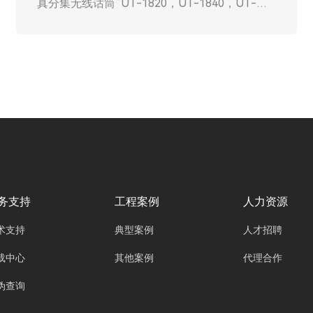
景，对音频处理的要求愈发严苛。从跨国企业的
多语种视频会议，到中小型企业的日常讨论会
议，再到学术研讨与远程培训，每一种场景都对
声音的清晰传输、精准控制有着独特需求。广州
欧雅丽信息技术有限公司oyalee中议视控的数字
音频处理器“PX-0808数字音频处理器/媒体矩
阵，PX-0808D音频矩阵支持Dante，PX-
1616，PX-0404，PX-3232，PX-2424等
等”（Digital Audio Processor，简称 DAP）应
运而生，凭借其高度的灵活性与智能化特性，成
为不同会议场景下的音频处理 “多面手”，让各类
务支持
工程案例
人力资源
会议的音频需求都能得到完美满足。
术支持
典型案例
人才招聘
载中心
其他案例
代理合作
伪查询