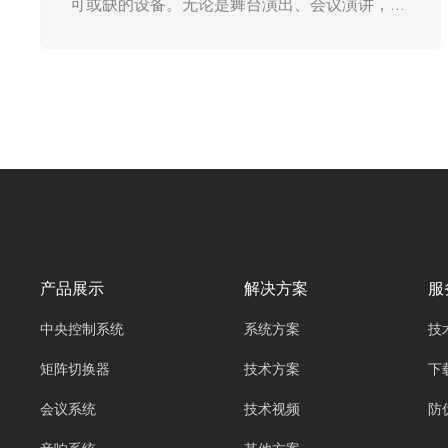
企业成功的关键。而会议设备的质量，直接影响
着沟通的效果。广州欧雅丽信息技术有限公司
oyalee中议视控的真分集无线话筒“UT-1820，
UT-1840，UT-1880，手持一拖二UT-
1820S，，一拖四UT-1840S”，作为现代会议设
备中的佼佼者，正逐渐成为各类会议场所的标
配，为会议沟通带来了前所未有的便捷与高效。
产品展示
解决方案
服
中央控制系统
系统方案
技
矩阵切换器
技术方案
下
会议系统
技术视频
防