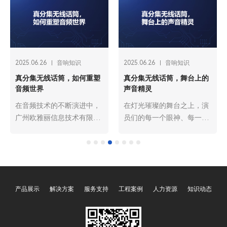
2025.06.26
音响知识
2025.06.26
音响知识
真分集无线话筒，如何重塑
真分集无线话筒，舞台上的
音频世界
声音精灵
在音频技术的不断演进中，
在灯光璀璨的舞台之上，演
广州欧雅丽信息技术有限公
员们的每一个眼神、每一个
司oyalee中议视控的真分集
动作都承载着艺术的张力，
无线话筒“UT-1820，UT-
而声音更是传递情感、塑造
1840，UT-1880，手持一拖
角色的关键要素。在现代舞
二UT-1820S，一拖四UT-
台表演中，无线话筒早已成
1840S等”正逐渐崭露头角，
为不可或缺的设备，它让表
产品展示
解决方案
服务支持
工程案例
人力资源
知识动态
以其卓越的性能和创新的技
演者摆脱了线缆的束缚，能
术，为音频领域带来了前所
够自由地在舞台上释放魅
未有的变革，重塑着我们对
力。广州欧雅丽信息技术有
声音传输和接收的认知。
限公司oyalee中议视控的真