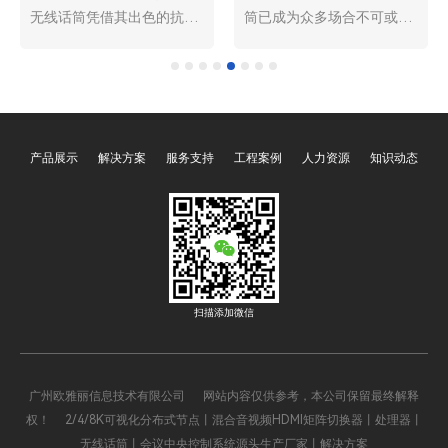
无线话筒凭借其出色的抗干
筒已成为众多场合不可或缺
扰能力，成为众多专业场合
的设备。无论是舞台演出、
的首选音频设备。无论是大
会议演讲，还是教育培训、
型演唱会、商务会议，还是
娱乐直播，无线话筒都为声
教育培训、现场演出等场
音的传播带来了极大的便
景，真分集无线话筒都能确
利。然而，普通无线话筒在
产品展示
解决方案
服务支持
工程案例
人力资源
知识动态
保声音清晰、稳定地传输，
信号稳定性和音频质量方面
为观众和听众带来优质的听
往往存在一些局限，广州欧
觉体验。那么，广州欧雅丽
雅丽信息技术有限公司
信息技术有限公司oyalee中
oyalee中议视控的真分集无
议视控的真分集无线话
线话筒“UT-1820，UT-
筒“UT-1820，UT-1840，
1840，UT-1880，手持一拖
UT-1880，手持一拖二UT-
二UT-1820S，一拖四UT-
扫描添加微信
1820S，一拖四UT-
1840S”的出现，彻底改变了
1840S”究竟是如何做到在复
这一局面，为用户缔造了完
杂的电磁环境中 “独善其
美的音频体验。
广州欧雅丽信息技术有限公司 网站内容仅供参考，本公司保留最终解释
身”，有效抵抗干扰的呢？接
权！ 2/4/8K可视化分布式节点丨混合音视频HDMI矩阵切换器丨处理器丨
下来，让我们一同揭开其抗
无线话筒丨会议中央控制系统源头生产厂家丨解决方案