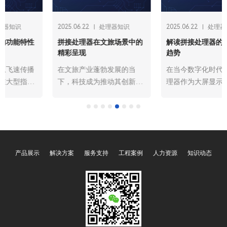
2025.06.22
处理器知识
2025.06.22
处理器知识
拼接处理器在文旅场景中的
解读拼接处理器的前沿技术
精彩呈现
趋势
在文旅产业蓬勃发展的当
在当今数字化时代，拼接处
下，科技成为推动其创新变
理器作为大屏显示系统的核
革的关键力量。广州欧雅丽
心设备，其技术发展对于提
信息技术有限公司oyalee中
升信息展示效果、满足多样
议视控的拼接处理器“插卡
化应用场景需求起着关键作
式结构8进12出OY-
用。随着科技的飞速进步，
0812M，12进24出OY-
拼接处理器正朝着多个前沿
产品展示
解决方案
服务支持
工程案例
人力资源
知识动态
1224M，20进16出OY-
方向发展，展现出令人瞩目
2016M，36进36出OY-
的技术趋势。
3636M，76进76出OY-
7676M。一体式结构常见的
4进4出OY-04049C，4进12
出OY-04129C，8进16出