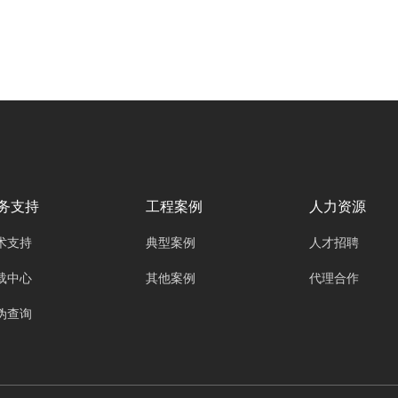
的沉浸式教学体验，都离不开拼接处理器这一关
键设备。广州欧雅丽信息技术有限公司oyalee中
议视控的拼接处理器“插卡式结构8进12出OY-
0812M，12进24出OY-1224M，20进16出OY-
2016M，36进36出OY-3636M，76进76出OY-
7676M。一体式结构常见的4进4出OY-
04049C，4进12出OY-04129C，8进16出OY-
08169C，8进8出OY-08089C，8进24出OY-
08249C，16进16出OY-16169C”如同整个显示
务支持
工程案例
人力资源
系统的 “大脑”，承担着对输入信号进行高效处
术支持
典型案例
人才招聘
理，以实现高质量图像在多个显示单元上无缝拼
接的重任。它的信号处理能力直接决定了最终显
载中心
其他案例
代理合作
示效果的优劣，因此深入了解拼接处理器的信号
伪查询
处理奥秘，对于充分发挥显示系统性能具有重要
意义。