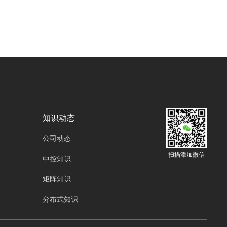
oyalee中议视控的拼接处理器“插卡式结构8进12
出OY-0812M，12进24出OY-1224M，20进16
出OY-2016M，36进36出OY-3636M，76进76
出OY-7676M。一体式结构常见的4进4出OY-
04049C，4进12出OY-04129C，8进16出OY-
08169C，8进8出OY-08089C，8进24出OY-
08249C，16进16出OY-16169C”作为一种关键
的技术设备，正悄然改变着教育的面貌，为教育
工作者和学生们创造出更加丰富、高效的教学与
知识动态
学习环境。
公司动态
扫描添加微信
中控知识
矩阵知识
分布式知识