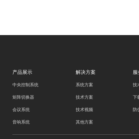
欧雅丽信息技术有限公司oyalee中议视控的拼接
处理器“插卡式结构8进12出OY-0812M，12进
24出OY-1224M，20进16出OY-2016M，36进
36出OY-3636M，76进76出OY-7676M。一体式
结构常见的4进4出OY-04049C，4进12出OY-
04129C，8进16出OY-08169C，8进8出OY-
08089C，8进24出OY-08249C，16进16出OY-
16169C”在能源领域的应用，为行业带来了前所
未有的数据可视化能力、高效决策支持以及精准
产品展示
解决方案
服
的运营管理，极大地推动了能源行业的现代化转
中央控制系统
系统方案
技
型。
矩阵切换器
技术方案
下
会议系统
技术视频
防
音响系统
其他方案