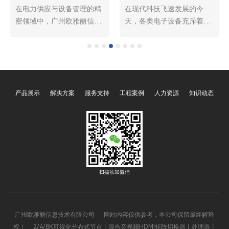
在电力供应与设备管理的精
在现代科技飞速发展的今
密领域中，广州欧雅丽信息
天，各类电子设备充斥着我
技术有限公司oyalee中议视
们的生活和工作空间。从会
控的电源时序器“OY-8R，
议室里的投影仪、音响，到
OY-N8R，OY-588，OY-
舞台上的灯光、特效装置，
232，OY-232S，OY-318，
再到数据中心的大量服务
OY-388，OY-16A，OY-
器，这些设备的稳定运行都
产品展示
解决方案
服务支持
工程案例
人力资源
知识动态
232W”宛如一位运筹帷幄的
离不开可靠的电力支持。然
“电力指挥官”，以其高效稳
而，众多设备同时接入电
定的卓越品质，重塑着现代
源，若缺乏有效的管理，很
用电的秩序与安全。从大型
容易引发一系列问题，如电
数据中心到专业的影音制作
流冲击、设备损坏、系统故
工作室，从繁华的商业综合
障等。此时，广州欧雅丽信
体到高端的科研实验室，电
息技术有限公司oyalee中议
扫描添加微信
源时序器正凭借其独特的功
视控的专业电源时序器“OY-
能与技术优势，成为保障设
8R，OY-N8R，OY-588，
备正常运行、提升用电效率
OY-232，OY-232S，OY-
广州欧雅丽信息技术有限公司 网站内容仅供参考，本公司保留最终解释
的核心设备。
318，OY-388，OY-16A，
权！ 2/4/8K可视化分布式节点丨混合音视频HDMI矩阵切换器丨处理器丨